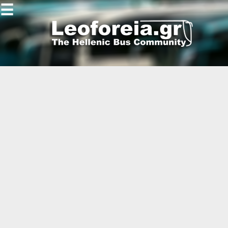
☰
Gallery
Open
Gallery
-
-
-
-
-
-
-
-