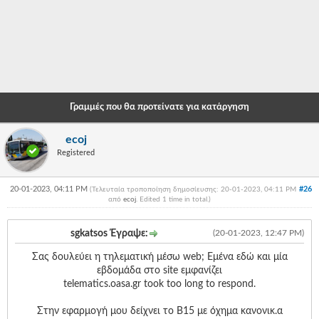
-
-
-
-
Γραμμές που θα προτείνατε για κατάργηση
-
ecoj
-
Registered
-
20-01-2023, 04:11 PM
#26
(Τελευταία τροποποίηση δημοσίευσης: 20-01-2023, 04:11 PM
-
από
ecoj
. Edited 1 time in total.)
-
sgkatsos Έγραψε:
(20-01-2023, 12:47 PM)
-
Σας δουλεύει η τηλεματική μέσω web; Εμένα εδώ και μία
-
εβδομάδα στο site εμφανίζει
telematics.oasa.gr took too long to respond.
-
Στην εφαρμογή μου δείχνει το Β15 με όχημα κανονικ.α