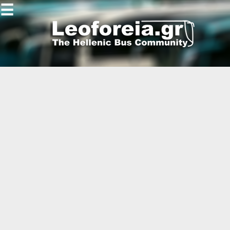
☰
Gallery
Open
Gallery
-
-
-
-
-
-
-
-