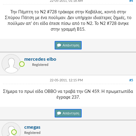
22-05-2011, 01:18 AM
#4
Την Πέμπτη το Ν2 #728 τράκαρε στην Καβάλας, κοντά στην
Σπύρου Πάτση με ένα πούλμαν. Δεν υπήρχαν ιδιαίτερες ζημιές, το
πούλμαν απ' ότι είδα έπεσε πίσω από το Ν2. Το Ν2 #728 άνηκε
στην γραμμή Β15.
Απάντηση
mercedes elbo
Registered
22-05-2011, 12:15 PM
#5
Σήμερα το πρωί είδα ΟΒΒΟ να τραβά την GN 459. Η πρωμετωπίδα
έγραφε 237.
Απάντηση
cmegas
Registered