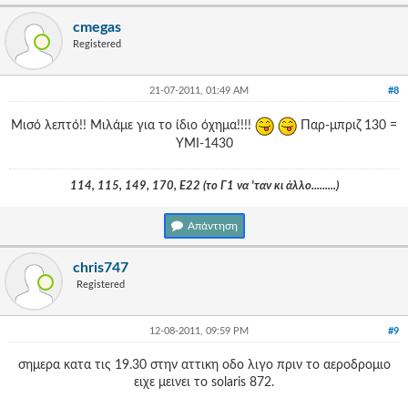
cmegas
Registered
21-07-2011, 01:49 AM
#8
Μισό λεπτό!! Μιλάμε για το ίδιο όχημα!!!!
Παρ-μπριζ 130 =
ΥΜΙ-1430
114, 115, 149, 170, Ε22 (το Γ1 να 'ταν κι άλλο.........)
Απάντηση
chris747
Registered
12-08-2011, 09:59 PM
#9
σημερα κατα τις 19.30 στην αττικη οδο λιγο πριν το αεροδρομιο
ειχε μεινει το solaris 872.