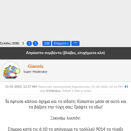
-
-
-
-
Σελίδες (108):
1
2
3
...
108
Επόμενο »
-
Απρόοπτα συμβάντα (βλάβες, ατυχήματα κλπ)
-
Giannis
-
Super Moderator
-
15-01-2010, 12:37 AM
#1
(Τελευταία τροποποίηση δημοσίευσης: 01-06-2020, 02:32 PM
-
από
N1Ellinikou
. Edited 1 time in total.)
-
Τα έφτυσε κάποιο όχημα και το είδατε; Είσασταν μέσα σε αυτό και
τα βάζατε την τύχη σας; Γράψτε το εδώ!
-
Ξεκινάω λοιπόν:
-
Σήμερα κατά τις 6:10 το απόγευμα το τρόλλεϋ 9014 τα τίναξε