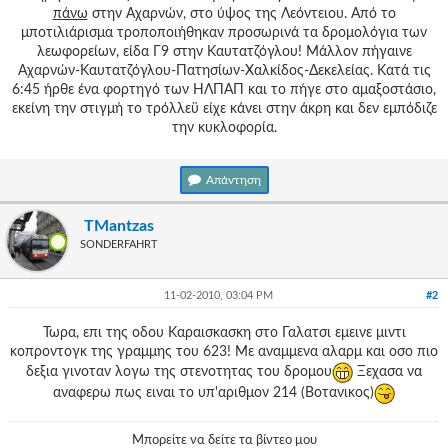
Γεια
πάνω
στην Αχαρνών, στο ύψος της Λεόντειου. Από το
σου,
μποτιλιάρισμα τροποποιήθηκαν προσωρινά τα δρομολόγια των
Επισκέπτη!
λεωφορείων, είδα Γ9 στην Καυτατζόγλου! Μάλλον πήγαινε
Αχαρνών-Καυτατζόγλου-Πατησίων-Χαλκίδος-Δεκελείας. Κατά τις
Σύνδεση
6:45 ήρθε ένα φορτηγό των ΗΛΠΑΠ και το πήγε στο αμαξοστάσιο,
εκείνη την στιγμή το τρόλλεϋ είχε κάνει στην άκρη και δεν εμπόδιζε
Εγγραφή
την κυκλοφορία.
Απάντηση
TMantzas
SONDERFAHRT
11-02-2010, 03:04 PM
#2
Τωρα, επι της οδου Καραισκασκη στο Γαλατσι εμεινε μιντι
κοπροντογκ της γραμμης του 623! Με αναμμενα αλαρμ και οσο πιο
δεξια γινοταν λογω της στενοτητας του δρομου
Ξεχασα να
αναφερω πως ειναι το υπ'αριθμον 214 (Βοτανικος)
Μπορείτε να δείτε τα βίντεο μου