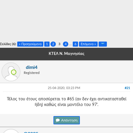
-
-
-
-
Σελίδες (6):
« Προηγούμενο
1
2
3
4
...
6
Επόμενο »
-
ΚΤΕΛ Ν. Μαγνησίας
-
dimi4
-
Registered
-
25-04-2020, 03:23 PM
#21
-
Τέλος του έτους αποσύρεται το #65 (αν δεν έχει αντικατασταθεί
-
ήδη) καθώς είναι μοντέλο του 97'.
-
Απάντηση
-