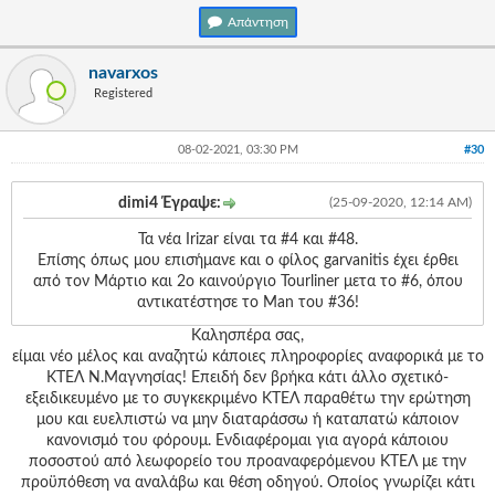
Απάντηση
navarxos
Registered
08-02-2021, 03:30 PM
#30
dimi4 Έγραψε:
(25-09-2020, 12:14 AM)
Τα νέα Irizar είναι τα #4 και #48.
Επίσης όπως μου επισήμανε και ο φίλος garvanitis έχει έρθει
από τον Μάρτιο και 2ο καινούργιο Tourliner μετα το #6, όπου
αντικατέστησε το Man του #36!
Καλησπέρα σας,
είμαι νέο μέλος και αναζητώ κάποιες πληροφορίες αναφορικά με το
ΚΤΕΛ Ν.Μαγνησίας! Επειδή δεν βρήκα κάτι άλλο σχετικό-
εξειδικευμένο με το συγκεκριμένο ΚΤΕΛ παραθέτω την ερώτηση
μου και ευελπιστώ να μην διαταράσσω ή καταπατώ κάποιον
κανονισμό του φόρουμ. Ενδιαφέρομαι για αγορά κάποιου
ποσοστού από λεωφορείο του προαναφερόμενου ΚΤΕΛ με την
προϋπόθεση να αναλάβω και θέση οδηγού. Οποίος γνωρίζει κάτι