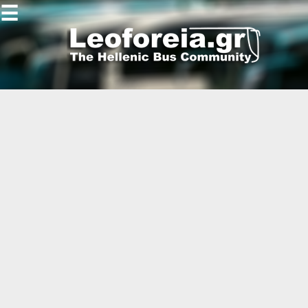
☰
Gallery
Open
Gallery
-
-
-
-
-
-
-
-