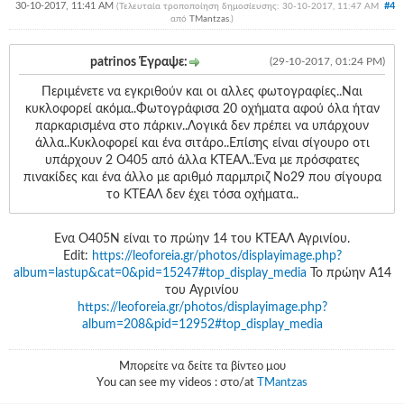
30-10-2017, 11:41 AM
#4
(Τελευταία τροποποίηση δημοσίευσης: 30-10-2017, 11:47 AM
από
TMantzas
.
)
patrinos Έγραψε:
(29-10-2017, 01:24 PM)
Περιμένετε να εγκριθούν και οι αλλες φωτογραφίες..Ναι
κυκλοφορεί ακόμα..Φωτογράφισα 20 οχήματα αφού όλα ήταν
παρκαρισμένα στο πάρκιν..Λογικά δεν πρέπει να υπάρχουν
άλλα..Κυκλοφορεί και ένα σιτάρο..Επίσης είναι σίγουρο οτι
υπάρχουν 2 Ο405 από άλλα ΚΤΕΑΛ..Ένα με πρόσφατες
πινακίδες και ένα άλλο με αριθμό παρμπριζ Νο29 που σίγουρα
το ΚΤΕΑΛ δεν έχει τόσα οχήματα..
Ενα Ο405Ν είναι το πρώην 14 του ΚΤΕΑΛ Αγρινίου.
Edit:
https://leoforeia.gr/photos/displayimage.php?
album=lastup&cat=0&pid=15247#top_display_media
Το πρώην Α14
του Αγρινίου
https://leoforeia.gr/photos/displayimage.php?
album=208&pid=12952#top_display_media
Μπορείτε να δείτε τα βίντεο μου
Υou can see my videos : στο/at
TMantzas