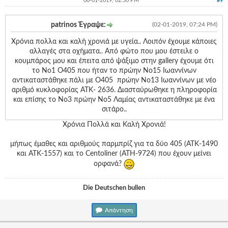
06-01-2019, 02:50 PM
#9
patrinos Έγραψε:
(02-01-2019, 07:24 PM)
Χρόνια πολλα και καλή χρονιά με υγεία.. Λοιπόν έχουμε κάποιες
αλλαγές στα οχήματα.. Από φώτο που μου έστειλε ο
κουμπάρος μου και έπειτα από ψάξιμο στην gallery έχουμε ότι
το Νο1 O405 που ήταν το πρώην Νο15 Ιωαννίνων
αντικαταστάθηκε πάλι με O405 πρώην Νο13 Ιωαννίνων με νέο
αριθμό κυκλοφορίας ΑΤΚ- 2636. Διασταύρωθηκε η πληροφορία
και επίσης το Νο3 πρώην Νο5 Λαμίας αντικαταστάθηκε με ένα
σιτάρο..
Χρόνια Πολλά και Καλή Χρονιά!
μήπως έμαθες και αριθμούς παρμπρίζ για τα δύο 405 (ΑΤΚ-1490
και ΑΤΚ-1557) και το Centoliner (ATH-9724) που έχουν μείνει
ορφανά?
Die Deutschen bullen
Απάντηση