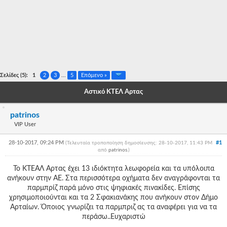
-
-
-
-
Σελίδες (5):
1
2
3
...
5
Επόμενο »
-
Αστικό ΚΤΕΛ Άρτας
-
patrinos
-
VIP User
-
28-10-2017, 09:24 PM
#1
(Τελευταία τροποποίηση δημοσίευσης: 28-10-2017, 11:43 PM
από
patrinos
.
)
-
Το ΚΤΕΑΛ Άρτας έχει 13 ιδιόκτητα λεωφορεία και τα υπόλοιπα
-
ανήκουν στην ΑΕ. Στα περισσότερα οχήματα δεν αναγράφονται τα
παρμπρίζ παρά μόνο στις ψηφιακές πινακίδες. Επίσης
-
χρησιμοποιούνται και τα 2 Σφακιανάκης που ανήκουν στον Δήμο
Αρταίων. Όποιος γνωρίζει τα παρμπριζ ας τα αναφέρει για να τα
-
περάσω..Ευχαριστώ