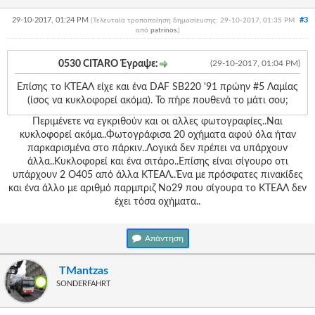
29-10-2017, 01:24 PM
#3
(Τελευταία τροποποίηση δημοσίευσης: 29-10-2017, 01:35 PM
από
patrinos
.
)
0530 CITARO Έγραψε:
(29-10-2017, 01:04 PM)
Επίσης το ΚΤΕΑΛ είχε και ένα DAF SB220 '91 πρώην #5 Λαμίας
(ίσος να κυκλοφορεί ακόμα). Το πήρε πουθενά το μάτι σου;
Περιμένετε να εγκριθούν και οι αλλες φωτογραφίες..Ναι
κυκλοφορεί ακόμα..Φωτογράφισα 20 οχήματα αφού όλα ήταν
παρκαρισμένα στο πάρκιν..Λογικά δεν πρέπει να υπάρχουν
άλλα..Κυκλοφορεί και ένα σιτάρο..Επίσης είναι σίγουρο οτι
υπάρχουν 2 Ο405 από άλλα ΚΤΕΑΛ..Ένα με πρόσφατες πινακίδες
και ένα άλλο με αριθμό παρμπριζ Νο29 που σίγουρα το ΚΤΕΑΛ δεν
έχει τόσα οχήματα..
Απάντηση
TMantzas
SONDERFAHRT