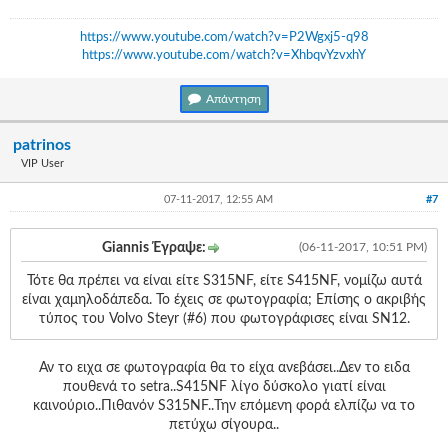
https://www.youtube.com/watch?v=P2Wgxj5-q98
https://www.youtube.com/watch?v=XhbqvYzvxhY
Απάντηση
patrinos
VIP User
07-11-2017, 12:55 AM
#7
Giannis Έγραψε:
(06-11-2017, 10:51 PM)
Τότε θα πρέπει να είναι είτε S315NF, είτε S415NF, νομίζω αυτά
είναι χαμηλοδάπεδα. Το έχεις σε φωτογραφία; Επίσης ο ακριβής
τύπος του Volvo Steyr (#6) που φωτογράφισες είναι SN12.
Αν το ειχα σε φωτογραφία θα το είχα ανεβάσει..Δεν το ειδα
πουθενά το setra..S415NF λίγο δύσκολο γιατί είναι
καινούριο..Πιθανόν S315NF..Την επόμενη φορά ελπίζω να το
πετύχω σίγουρα..