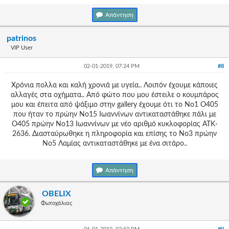
Απάντηση
patrinos
VIP User
02-01-2019, 07:24 PM
#8
Χρόνια πολλα και καλή χρονιά με υγεία.. Λοιπόν έχουμε κάποιες
αλλαγές στα οχήματα.. Από φώτο που μου έστειλε ο κουμπάρος
μου και έπειτα από ψάξιμο στην gallery έχουμε ότι το Νο1 O405
που ήταν το πρώην Νο15 Ιωαννίνων αντικαταστάθηκε πάλι με
O405 πρώην Νο13 Ιωαννίνων με νέο αριθμό κυκλοφορίας ΑΤΚ-
2636. Διασταύρωθηκε η πληροφορία και επίσης το Νο3 πρώην
Νο5 Λαμίας αντικαταστάθηκε με ένα σιτάρο..
Απάντηση
OBELIX
Φωτοχάλιας