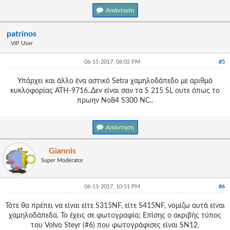
Απάντηση
patrinos
VIP User
06-11-2017, 06:02 PM
#5
Υπάρχει και άλλο ένα αστικό Setra χαμηλοδάπεδο με αριθμό
κυκλοφορίας ΑΤΗ-9716..Δεν είναι σαν τα S 215 SL ουτε όπως το
πρωην Νο84 S300 NC..
Απάντηση
Giannis
Super Moderator
06-11-2017, 10:51 PM
#6
Τότε θα πρέπει να είναι είτε S315NF, είτε S415NF, νομίζω αυτά είναι
χαμηλοδάπεδα. Το έχεις σε φωτογραφία; Επίσης ο ακριβής τύπος
του Volvo Steyr (#6) που φωτογράφισες είναι SN12.