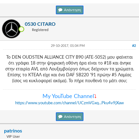
Γεια
σου,
Απάντηση
Επισκέπτη!
Σύνδεση
0530 CITARO
Registered
Εγγραφή
29-10-2017, 01:04 PM
#2
To DEN OUDSTEN ALLIANCE CITY B90 (ATE-5052) μου φαίνεται
ότι γράφει 18 στην ψηφιακή οθόνη άρα είναι το #18 και άνηκε
στην εταιρία ΑVL από Λουξεμβούργο όπως δείχνουν τα χρώματα.
Επίσης το ΚΤΕΑΛ είχε και ένα DAF SB220 '91 πρώην #5 Λαμίας
(ίσος να κυκλοφορεί ακόμα). Το πήρε πουθενά το μάτι σου;
Μy YouTube Channel
⤵
https://www.youtube.com/channel/UCzmVGxq...Pku4v9jXaw
Απάντηση
patrinos
VIP User