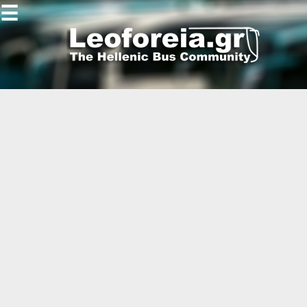
☰
Gallery
Open
Gallery
-
-
-
-
-
-
-
-