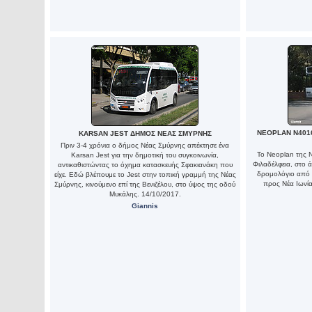
NEOPLAN N401
KARSAN JEST ΔΗΜΟΣ ΝΕΑΣ ΣΜΥΡΝΗΣ
Πριν 3-4 χρόνια ο δήμος Νέας Σμύρνης απέκτησε ένα
Το Neoplan της Ν
Karsan Jest για την δημοτική του συγκοινωνία,
Φιλαδέλφεια, στο 
αντικαθιστώντας το όχημα κατασκευής Σφακιανάκη που
δρομολόγιο από 
είχε. Εδώ βλέπουμε το Jest στην τοπική γραμμή της Νέας
προς Νέα Ιωνία,
Σμύρνης, κινούμενο επί της Βενιζέλου, στο ύψος της οδού
Μυκάλης. 14/10/2017.
Giannis