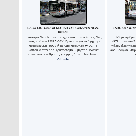
ΕΛΒΟ C97.4007 ΔΗΜΟΤΙΚΗ ΣΥΓΚΟΙΝΩΝΙΑ ΝΕΑΣ
ΕΛΒΟ C97.405
ΙΩΝΙΑΣ
Το δεύτερο Neoplanάκι που έχει αποκτήσει ο δήμος Νέας
Το Ν2 με αριθμό
Ιωνίας από την ΕΘΕΛ/ΟΣΥ. Πρόκειται για το όχημα με
#573, τα αυτοκόλ
πινακίδες ΖΖΡ-8998 ή αριθμό παρμπρίζ #420. Το
πάρει, είχαν παρα
βλέπουμε στην οδό Χρυσοστόμου Σμύρνης, σχετικά
οδό Βενιζέλου στη
κοντά στον σταθμό της γραμμής 1 στην Νέα Ιωνία.
Giannis