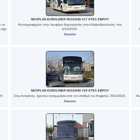
NEOPLAN EUROLINER N316SHD #17 ΚΤΕΛ ΕΒΡΟΥ
ν το
Φωτογραφημένο στην λεωφόρο Δημοκρατίας στην Αλεξανδρούπολη, στις
 είχε
4/10/2020.
Giannis
NEOPLAN EUROLINER N316SHD #39 ΚΤΕΛ ΕΒΡΟΥ
20.
Στην Αντιγόνης, έχοντας αναχωρήσει από τον σταθμό του Κηφισού. 29/2/2020.
Φω
Giannis