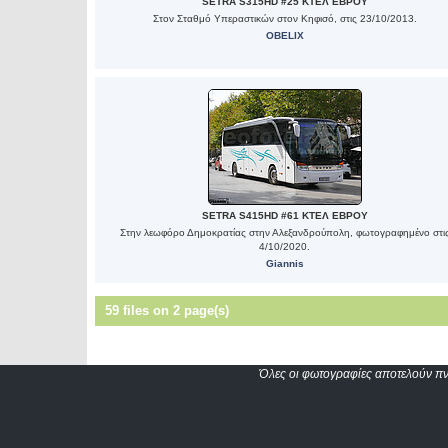
SETRA S315HD #25 ΚΤΕΛ ΕΒΡΟΥ
Στον Σταθμό Υπεραστικών στον Κηφισό, στις 23/10/2013.
OBELIX
SETRA S415HD #61 ΚΤΕΛ ΕΒΡΟΥ
Στην λεωφόρο Δημοκρατίας στην Αλεξανδρούπολη, φωτογραφημένο στι
4/10/2020.
Giannis
59 files on 2 page(s)
Όλες οι φωτογραφίες αποτελούν πνε