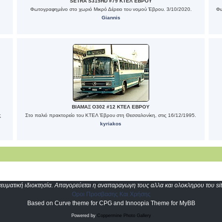
SETRA S315HD #79 ΚΤΕΛ ΕΒΡΟΥ
Φωτογραφημένο στο χωριό Μικρό Δέρειο του νομού Έβρου. 3/10/2020.
Φω
Giannis
ΒΙΑΜΑΞ O302 #12 ΚΤΕΛ ΕΒΡΟΥ
ς
Στο παλιό πρακτορείο του ΚΤΕΛ Έβρου στη Θεσσαλονίκη, στις 16/12/1995.
kyriakos
υματική ιδιοκτησία. Απαγορεύεται η αναπαραγωγη τους αλλα και ολοκληρου του sit
Οροι Προσβασης Και Χρήσης
Based on Curve theme for CPG and Innoopia Theme for MyBB
Powered by
Coppermine Photo Gallery