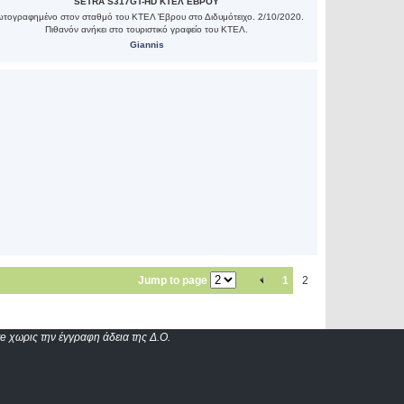
SETRA S317GT-HD ΚΤΕΛ ΕΒΡΟΥ
τογραφημένο στον σταθμό του ΚΤΕΛ Έβρου στο Διδυμότειχο. 2/10/2020.
Πιθανόν ανήκει στο τουριστικό γραφείο του ΚΤΕΛ.
Giannis
Jump to page
1
2
e χωρις την έγγραφη άδεια της Δ.Ο.