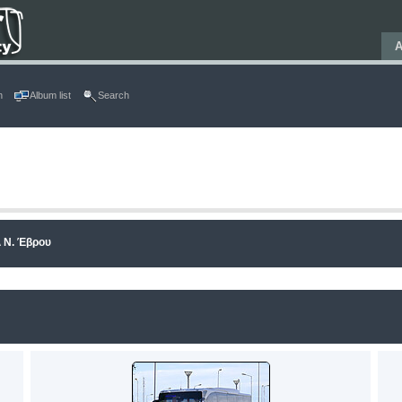
Α
n
Album list
Search
 Ν. Έβρου