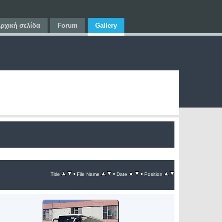
ρχική σελίδα
Forum
Gallery
•
•
•
Title
File Name
Date
Position