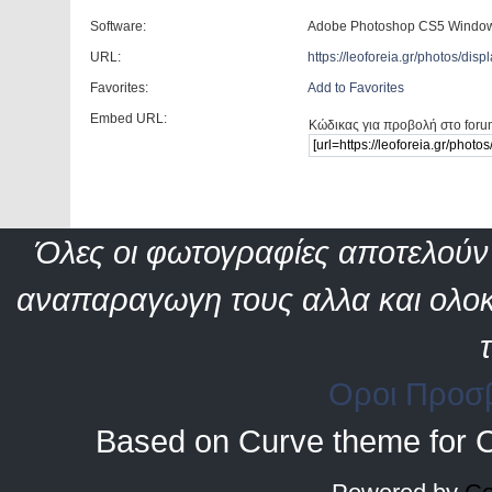
Software:
Adobe Photoshop CS5 Windo
URL:
https://leoforeia.gr/photos/d
Favorites:
Add to Favorites
Embed URL:
Κώδικας για προβολή στο foru
Όλες οι φωτογραφίες αποτελούν 
αναπαραγωγη τους αλλα και ολοκ
Οροι Προσ
Based on Curve theme for 