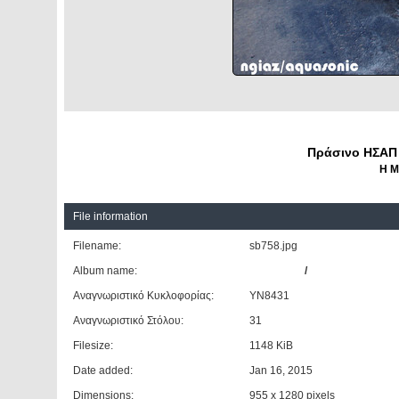
Πράσινο ΗΣΑΠ 
Η Μ
File information
Filename:
sb758.jpg
Album name:
aquasonic
/
A trip to memory
Αναγνωριστικό Κυκλοφορίας:
YN8431
Αναγνωριστικό Στόλου:
31
Filesize:
1148 KiB
Date added:
Jan 16, 2015
Dimensions:
955 x 1280 pixels