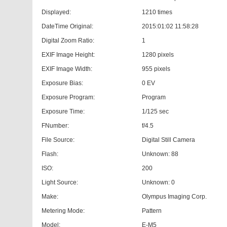
Displayed:
1210 times
DateTime Original:
2015:01:02 11:58:28
Digital Zoom Ratio:
1
EXIF Image Height:
1280 pixels
EXIF Image Width:
955 pixels
Exposure Bias:
0 EV
Exposure Program:
Program
Exposure Time:
1/125 sec
FNumber:
f/4.5
File Source:
Digital Still Camera
Flash:
Unknown: 88
ISO:
200
Light Source:
Unknown: 0
Make:
Olympus Imaging Corp.
Metering Mode:
Pattern
Model:
E-M5