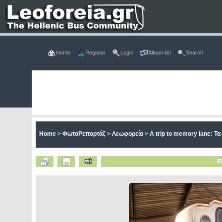
Home
Register
Login
Album list
Search
Home
>
ΦωτοΡεπορτάζ
>
Λεωφορεία
>
A trip to memory lane: Τ
F