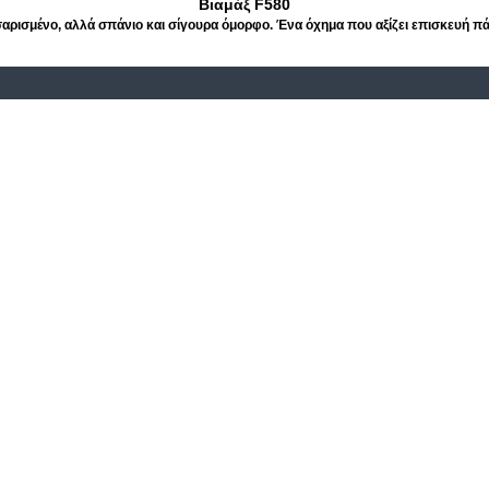
Βιαμάξ F580
αρισμένο, αλλά σπάνιο και σίγουρα όμορφο. Ένα όχημα που αξίζει επισκευή πά
emory lane: Τα λεωφορεία τoυ ομίλου έρευνας των συγκοινωνιών