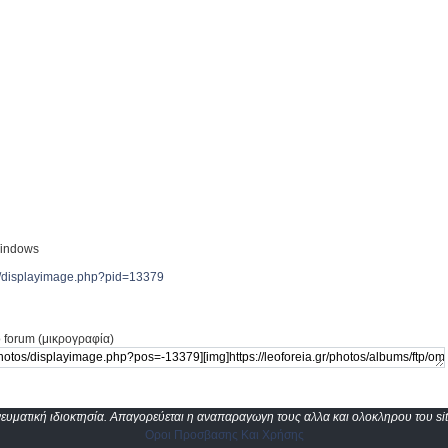
indows
tos/displayimage.php?pid=13379
 forum (μικρογραφία)
υματική ιδιοκτησία. Απαγορεύεται η αναπαραγωγη τους αλλα και ολοκληρου του sit
Οροι Προσβασης Και Χρήσης