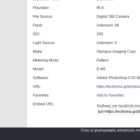
FNumber:
f/5.6
File Source:
Digital Still Camera
Flash:
Unknown: 88
ISO:
200
Light Source:
Unknown: 0
Make:
Olympus Imaging Corp.
Metering Mode:
Pattern
Model:
E-M5
Software:
Adobe Photoshop CS5 W
URL:
https://leoforeia.gr/pho
Favorites:
Add to Favorites
Embed URL:
Κώδικας για προβολή στο
Όλες οι φωτογραφίες αποτελούν πνε