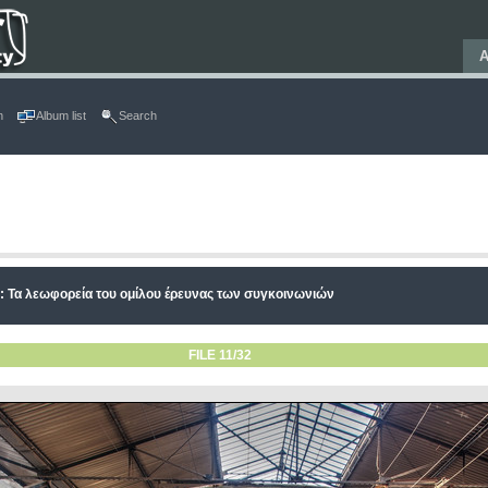
Α
n
Album list
Search
e: Τα λεωφορεία τoυ ομίλου έρευνας των συγκοινωνιών
FILE 11/32