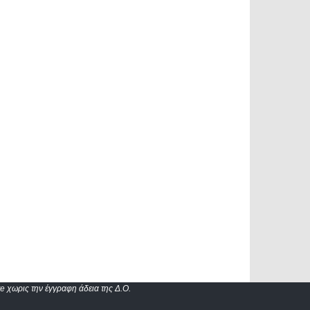
e χωρις την έγγραφη άδεια της Δ.Ο.