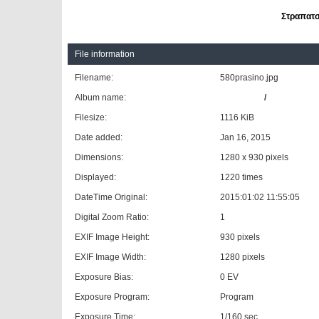
Στραπατσ
File information
Filename:
580prasino.jpg
Album name:
aquasonic
/
A trip to m
Filesize:
1116 KiB
Date added:
Jan 16, 2015
Dimensions:
1280 x 930 pixels
Displayed:
1220 times
DateTime Original:
2015:01:02 11:55:05
Digital Zoom Ratio:
1
EXIF Image Height:
930 pixels
EXIF Image Width:
1280 pixels
Exposure Bias:
0 EV
Exposure Program:
Program
Exposure Time:
1/160 sec