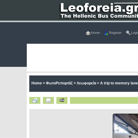
Home
Register
Logi
Home
>
ΦωτοΡεπορτάζ
>
Λεωφορεία
>
A trip to memory lan