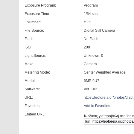
Exposure Program:
Program
Exposure Time:
1/64 sec
FNumber:
f/3.5
File Source:
Digital Still Camera
Flash:
No Flash
ISO:
200
Light Source:
Unknown: 0
Make:
Camera
Metering Mode:
Center Weighted Average
Model:
6MP-9U7
Software:
Ver 1.02
URL:
https://leoforeia.gr/photos/di
Favorites:
Add to Favorites
Embed URL:
Κώδικας για προβολή στο foru