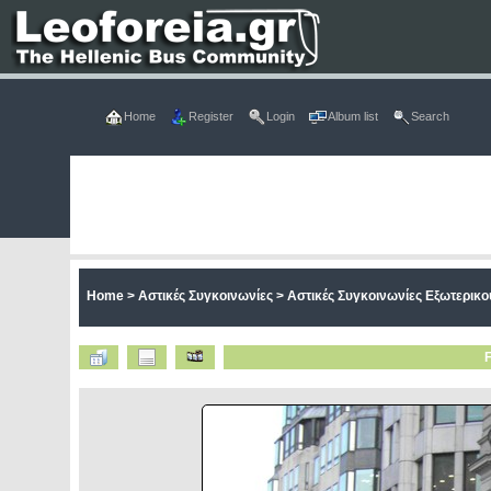
Home
Register
Login
Album list
Search
Home
>
Αστικές Συγκοινωνίες
>
Αστικές Συγκοινωνίες Εξωτερικο
F