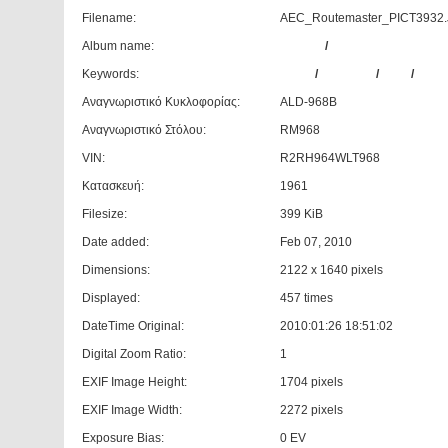
Filename:
AEC_Routemaster_PICT3932
Album name:
antonis
/
Λονδίνο
Keywords:
EAST
/
LONDON
/
AEC
/
ROU
Αναγνωριστικό Κυκλοφορίας:
ALD-968B
Αναγνωριστικό Στόλου:
RM968
VIN:
R2RH964WLT968
Κατασκευή:
1961
Filesize:
399 KiB
Date added:
Feb 07, 2010
Dimensions:
2122 x 1640 pixels
Displayed:
457 times
DateTime Original:
2010:01:26 18:51:02
Digital Zoom Ratio:
1
EXIF Image Height:
1704 pixels
EXIF Image Width:
2272 pixels
Exposure Bias:
0 EV