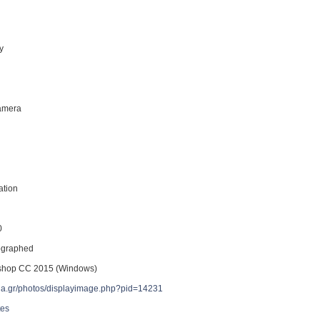
ty
Camera
ation
0
tographed
shop CC 2015 (Windows)
reia.gr/photos/displayimage.php?pid=14231
tes