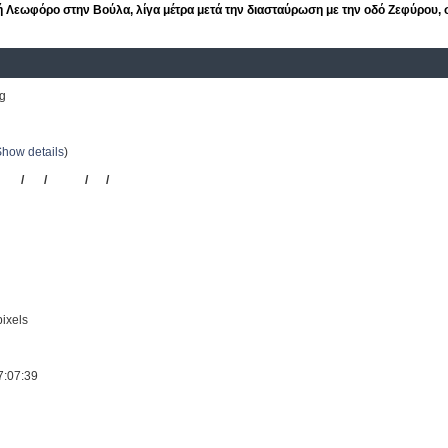
 Λεωφόρο στην Βούλα, λίγα μέτρα μετά την διασταύρωση με την οδό Ζεφύρου, σ
g
ΚΤΕΛ Ν. Αττικής
Show details
)
URA
/
86
/
ΚΤΕΛ
/
Ν.
/
ΑΤΤΙΚΗΣ
ixels
7:07:39