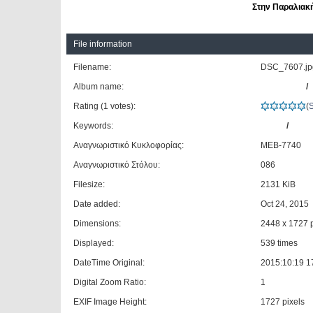
Στην Παραλιακή
File information
Filename:
DSC_7607.jp
Album name:
dimangelid
/
Rating (1 votes):
(
Keywords:
BOVA
/
FUT
Αναγνωριστικό Κυκλοφορίας:
ΜΕΒ-7740
Αναγνωριστικό Στόλου:
086
Filesize:
2131 KiB
Date added:
Oct 24, 2015
Dimensions:
2448 x 1727 p
Displayed:
539 times
DateTime Original:
2015:10:19 1
Digital Zoom Ratio:
1
EXIF Image Height:
1727 pixels