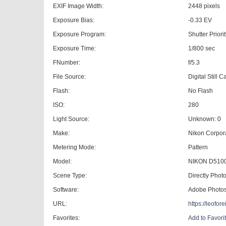
EXIF Image Width:
2448 pixels
Exposure Bias:
-0.33 EV
Exposure Program:
Shutter Priori
Exposure Time:
1/800 sec
FNumber:
f/5.3
File Source:
Digital Still 
Flash:
No Flash
ISO:
280
Light Source:
Unknown: 0
Make:
Nikon Corpor
Metering Mode:
Pattern
Model:
NIKON D510
Scene Type:
Directly Pho
Software:
Adobe Photo
URL:
https://leofo
Favorites:
Add to Favori