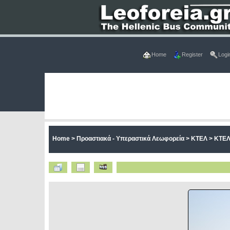
Home
Register
Logi
Home
>
Προαστιακά - Υπεραστικά Λεωφορεία
>
ΚΤΕΛ
>
ΚΤΕΛ