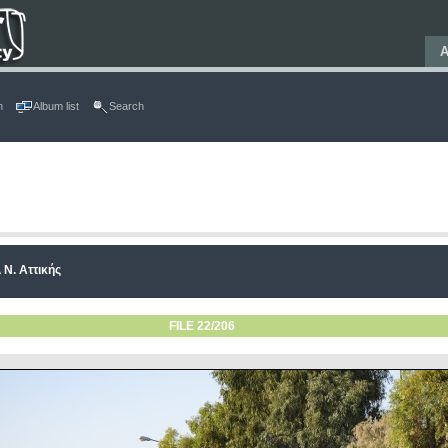
Α
n
Album list
Search
 Ν. Αττικής
FILE 22/206