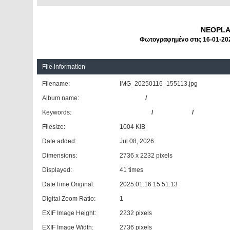
NEOPLA
Φωτογραφημένο στις 16-01-202
File information
Filename:
IMG_20250116_155113.jpg
Album name:
patrinos
/
Λοιπά Υπηρεσιακά Υπεραστ
Keywords:
NEOPLAN
/
TOURLINER
/
Π.Α.
Filesize:
1004 KiB
Date added:
Jul 08, 2026
Dimensions:
2736 x 2232 pixels
Displayed:
41 times
DateTime Original:
2025:01:16 15:51:13
Digital Zoom Ratio:
1
EXIF Image Height:
2232 pixels
EXIF Image Width:
2736 pixels