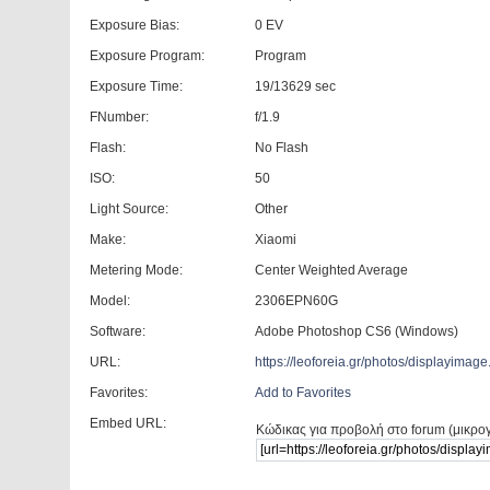
Exposure Bias:
0 EV
Exposure Program:
Program
Exposure Time:
19/13629 sec
FNumber:
f/1.9
Flash:
No Flash
ISO:
50
Light Source:
Other
Make:
Xiaomi
Metering Mode:
Center Weighted Average
Model:
2306EPN60G
Software:
Adobe Photoshop CS6 (Windows)
URL:
https://leoforeia.gr/photos/displayima
Favorites:
Add to Favorites
Embed URL:
Κώδικας για προβολή στο forum (μικρο