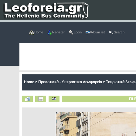
Home
Register
Login
Album list
Search
Home
>
Προαστιακά - Υπεραστικά Λεωφορεία
>
Tουριστικά Λεωφ
FIL