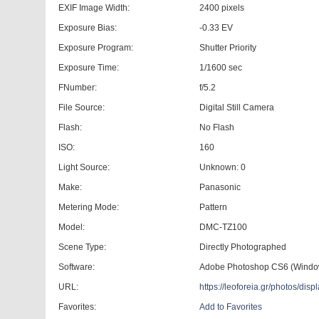
EXIF Image Width:
2400 pixels
Exposure Bias:
-0.33 EV
Exposure Program:
Shutter Priority
Exposure Time:
1/1600 sec
FNumber:
f/5.2
File Source:
Digital Still Camera
Flash:
No Flash
ISO:
160
Light Source:
Unknown: 0
Make:
Panasonic
Metering Mode:
Pattern
Model:
DMC-TZ100
Scene Type:
Directly Photographed
Software:
Adobe Photoshop CS6 (Windo
URL:
https://leoforeia.gr/photos/d
Favorites:
Add to Favorites