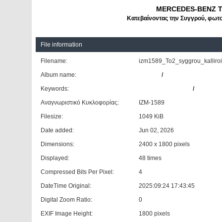
MERCEDES-BENZ T
Κατεβαίνοντας την Συγγρού, φωτο
File information
Filename:
izm1589_To2_syggrou_kalliroi
Album name:
Giannis
/
Mercedes
Keywords:
MERCEDES-BENZ
/
TOURIS
Αναγνωριστικό Κυκλοφορίας:
ΙΖΜ-1589
Filesize:
1049 KiB
Date added:
Jun 02, 2026
Dimensions:
2400 x 1800 pixels
Displayed:
48 times
Compressed Bits Per Pixel:
4
DateTime Original:
2025:09:24 17:43:45
Digital Zoom Ratio:
0
EXIF Image Height:
1800 pixels