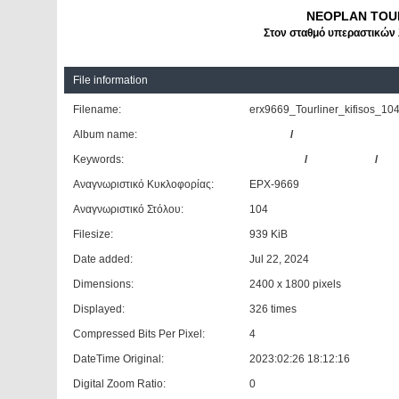
NEOPLAN TOUR
Στον σταθμό υπεραστικών 
File information
Filename:
erx9669_Tourliner_kifisos_104
Album name:
Giannis
/
ΚΤΕΛ Ν. Σερρών
Keywords:
NEOPLAN
/
TOURLINER
/
#10
Αναγνωριστικό Κυκλοφορίας:
ΕΡΧ-9669
Αναγνωριστικό Στόλου:
104
Filesize:
939 KiB
Date added:
Jul 22, 2024
Dimensions:
2400 x 1800 pixels
Displayed:
326 times
Compressed Bits Per Pixel:
4
DateTime Original:
2023:02:26 18:12:16
Digital Zoom Ratio:
0