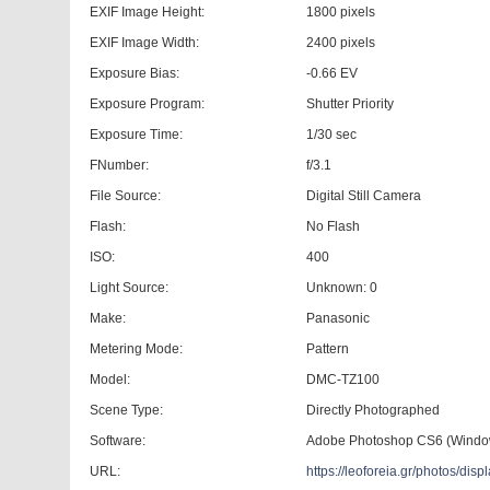
EXIF Image Height:
1800 pixels
EXIF Image Width:
2400 pixels
Exposure Bias:
-0.66 EV
Exposure Program:
Shutter Priority
Exposure Time:
1/30 sec
FNumber:
f/3.1
File Source:
Digital Still Camera
Flash:
No Flash
ISO:
400
Light Source:
Unknown: 0
Make:
Panasonic
Metering Mode:
Pattern
Model:
DMC-TZ100
Scene Type:
Directly Photographed
Software:
Adobe Photoshop CS6 (Windo
URL:
https://leoforeia.gr/photos/d