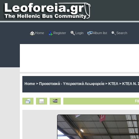
Home
Register
Login
Album list
Search
Home
>
Προαστιακά - Υπεραστικά Λεωφορεία
>
ΚΤΕΛ
>
ΚΤΕΛ Ν. 
FI