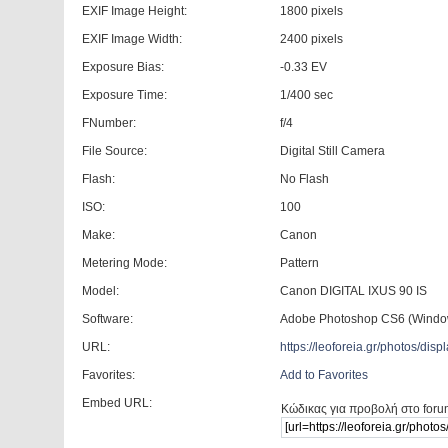
EXIF Image Height:
1800 pixels
EXIF Image Width:
2400 pixels
Exposure Bias:
-0.33 EV
Exposure Time:
1/400 sec
FNumber:
f/4
File Source:
Digital Still Camera
Flash:
No Flash
ISO:
100
Make:
Canon
Metering Mode:
Pattern
Model:
Canon DIGITAL IXUS 90 IS
Software:
Adobe Photoshop CS6 (Windo
URL:
https://leoforeia.gr/photos/d
Favorites:
Add to Favorites
Embed URL:
Κώδικας για προβολή στο foru