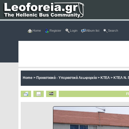
Home
Register
Login
Album list
Search
Home
>
Προαστιακά - Υπεραστικά Λεωφορεία
>
ΚΤΕΛ
>
ΚΤΕΛ Ν. 
F