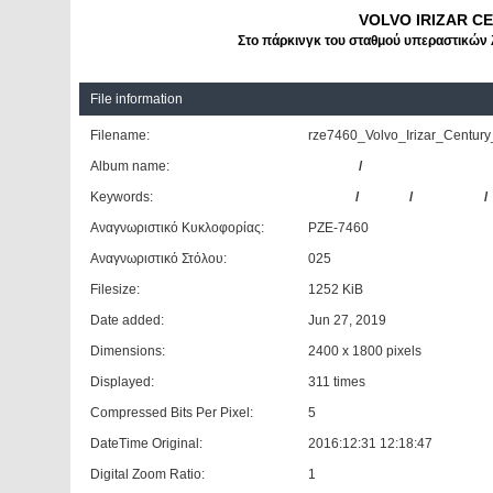
VOLVO IRIZAR CE
Στο πάρκινγκ του σταθμού υπεραστικών
File information
Filename:
rze7460_Volvo_Irizar_Century_
Album name:
Giannis
/
ΚΤΕΛ Ν. Πρέβεζας
Keywords:
VOLVO
/
IRIZAR
/
CENTURY
/
Αναγνωριστικό Κυκλοφορίας:
ΡΖΕ-7460
Αναγνωριστικό Στόλου:
025
Filesize:
1252 KiB
Date added:
Jun 27, 2019
Dimensions:
2400 x 1800 pixels
Displayed:
311 times
Compressed Bits Per Pixel:
5
DateTime Original:
2016:12:31 12:18:47
Digital Zoom Ratio:
1