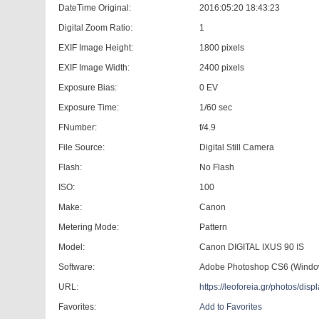
DateTime Original:
2016:05:20 18:43:23
Digital Zoom Ratio:
1
EXIF Image Height:
1800 pixels
EXIF Image Width:
2400 pixels
Exposure Bias:
0 EV
Exposure Time:
1/60 sec
FNumber:
f/4.9
File Source:
Digital Still Camera
Flash:
No Flash
ISO:
100
Make:
Canon
Metering Mode:
Pattern
Model:
Canon DIGITAL IXUS 90 IS
Software:
Adobe Photoshop CS6 (Windo
URL:
https://leoforeia.gr/photos/d
Favorites:
Add to Favorites