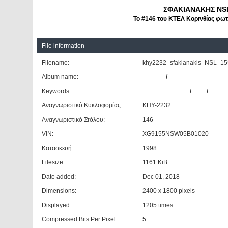
ΣΦΑΚΙΑΝΑΚΗΣ NSL
Το #146 του ΚΤΕΛ Κορινθίας φωτ
File information
Filename:
khy2232_sfakianakis_NSL_155
Album name:
Giannis
/
ΚΤΕΛ Ν. Κορινθίας
Keywords:
ΣΦΑΚΙΑΝΑΚΗΣ
/
NSL
/
155.3
Αναγνωριστικό Κυκλοφορίας:
ΚΗΥ-2232
Αναγνωριστικό Στόλου:
146
VIN:
XG9155NSW05B01020
Κατασκευή:
1998
Filesize:
1161 KiB
Date added:
Dec 01, 2018
Dimensions:
2400 x 1800 pixels
Displayed:
1205 times
Compressed Bits Per Pixel:
5