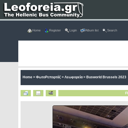
Home
Register
Login
Album list
Search
Home
>
ΦωτοΡεπορτάζ
>
Λεωφορεία
>
Busworld Brussels 2023
F