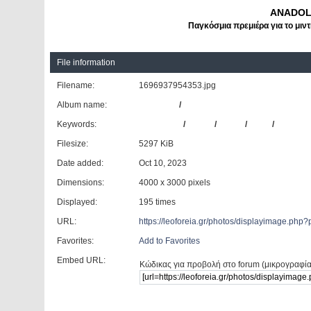
ANADOL
Παγκόσμια πρεμιέρα για το μιντ
File information
Filename:
1696937954353.jpg
Album name:
TMantzas
/
Busworld Brussels 2023
Keywords:
ANADOLU
/
ISUZU
/
NOVO
/
VOLT
/
BUSWOR
Filesize:
5297 KiB
Date added:
Oct 10, 2023
Dimensions:
4000 x 3000 pixels
Displayed:
195 times
URL:
https://leoforeia.gr/photos/displayimage.php
Favorites:
Add to Favorites
Embed URL:
Κώδικας για προβολή στο forum (μικρογραφία