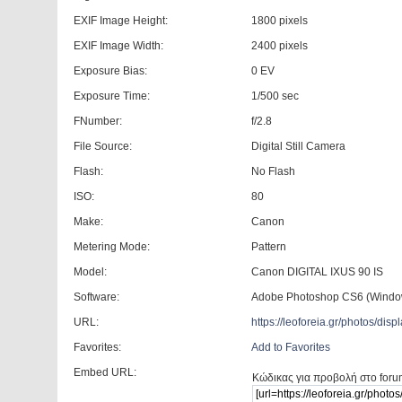
EXIF Image Height:
1800 pixels
EXIF Image Width:
2400 pixels
Exposure Bias:
0 EV
Exposure Time:
1/500 sec
FNumber:
f/2.8
File Source:
Digital Still Camera
Flash:
No Flash
ISO:
80
Make:
Canon
Metering Mode:
Pattern
Model:
Canon DIGITAL IXUS 90 IS
Software:
Adobe Photoshop CS6 (Windo
URL:
https://leoforeia.gr/photos/d
Favorites:
Add to Favorites
Embed URL:
Κώδικας για προβολή στο foru