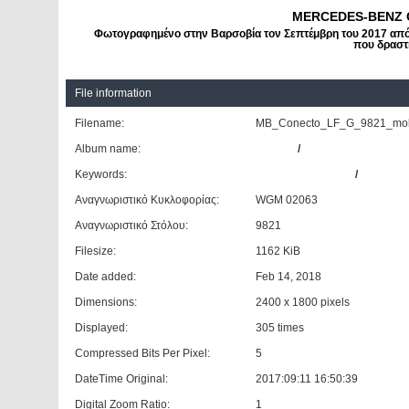
MERCEDES-BENZ C
Φωτογραφημένο στην Βαρσοβία τον Σεπτέμβρη του 2017 από την
που δραστ
File information
Filename:
MB_Conecto_LF_G_9821_mobi
Album name:
Giannis
/
Βαρσοβία
Keywords:
MERCEDES-BENZ
/
CONECT
Αναγνωριστικό Κυκλοφορίας:
WGM 02063
Αναγνωριστικό Στόλου:
9821
Filesize:
1162 KiB
Date added:
Feb 14, 2018
Dimensions:
2400 x 1800 pixels
Displayed:
305 times
Compressed Bits Per Pixel:
5
DateTime Original:
2017:09:11 16:50:39
Digital Zoom Ratio:
1