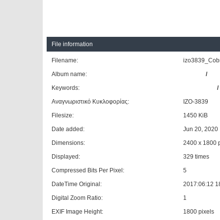
File information
Filename:
izo3839_Cobr
Album name:
Giannis
/
Άλλ
Keywords:
GÜLERYÜZ
Αναγνωριστικό Κυκλοφορίας:
ΙΖΟ-3839
Filesize:
1450 KiB
Date added:
Jun 20, 2020
Dimensions:
2400 x 1800 p
Displayed:
329 times
Compressed Bits Per Pixel:
5
DateTime Original:
2017:06:12 1
Digital Zoom Ratio:
1
EXIF Image Height:
1800 pixels