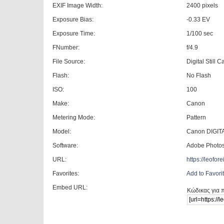
EXIF Image Width:
2400 pixels
Exposure Bias:
-0.33 EV
Exposure Time:
1/100 sec
FNumber:
f/4.9
File Source:
Digital Still 
Flash:
No Flash
ISO:
100
Make:
Canon
Metering Mode:
Pattern
Model:
Canon DIGITA
Software:
Adobe Photo
URL:
https://leofo
Favorites:
Add to Favori
Embed URL:
Κώδικας για 