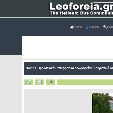
Home
Register
Logi
Home
>
Προαστιακά - Υπεραστικά Λεωφορεία
>
Tουριστικά 