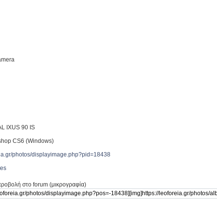
Camera
L IXUS 90 IS
shop CS6 (Windows)
reia.gr/photos/displayimage.php?pid=18438
tes
προβολή στο forum (μικρογραφία)