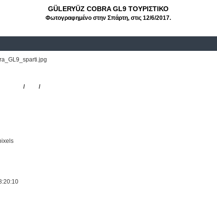
GÜLERYÜZ COBRA GL9 ΤΟΥΡΙΣΤΙΚΟ
Φωτογραφημένο στην Σπάρτη, στις 12/6/2017.
a_GL9_sparti.jpg
ες Μάρκες
/
COBRA
/
GL9
/
ΤΟΥΡΙΣΤΙΚΟ
ixels
8:20:10