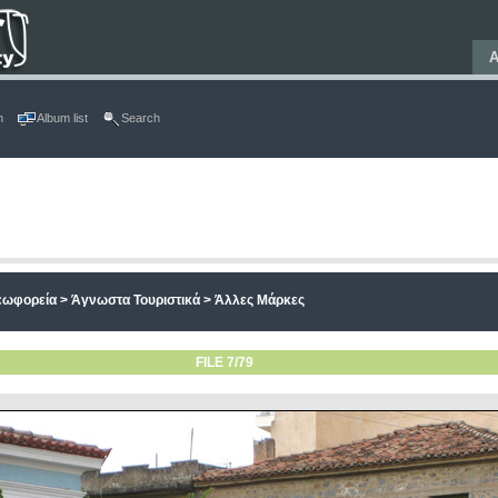
Α
n
Album list
Search
Λεωφορεία
>
Άγνωστα Τουριστικά
>
Άλλες Μάρκες
FILE 7/79