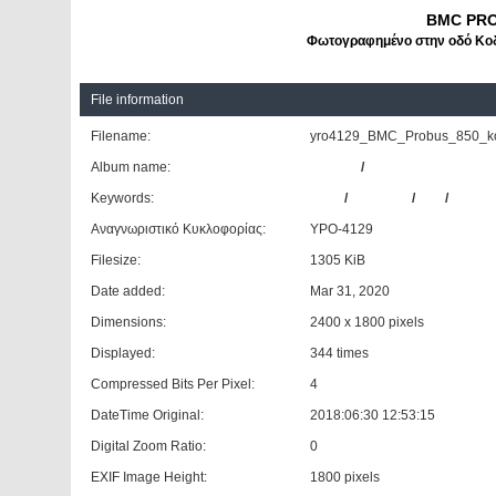
BMC PRO
Φωτογραφημένο στην οδό Κοδρ
File information
Filename:
yro4129_BMC_Probus_850_kodr
Album name:
Giannis
/
Άλλες Μάρκες
Keywords:
BMC
/
PROBUS
/
850
/
ΤΟΥΡΙ
Αναγνωριστικό Κυκλοφορίας:
ΥΡΟ-4129
Filesize:
1305 KiB
Date added:
Mar 31, 2020
Dimensions:
2400 x 1800 pixels
Displayed:
344 times
Compressed Bits Per Pixel:
4
DateTime Original:
2018:06:30 12:53:15
Digital Zoom Ratio:
0
EXIF Image Height:
1800 pixels