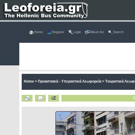
Home
Register
Login
Album list
Search
Home
>
Προαστιακά - Υπεραστικά Λεωφορεία
>
Tουριστικά Λεωφ
F