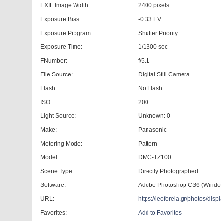
EXIF Image Width:
2400 pixels
Exposure Bias:
-0.33 EV
Exposure Program:
Shutter Priority
Exposure Time:
1/1300 sec
FNumber:
f/5.1
File Source:
Digital Still Camera
Flash:
No Flash
ISO:
200
Light Source:
Unknown: 0
Make:
Panasonic
Metering Mode:
Pattern
Model:
DMC-TZ100
Scene Type:
Directly Photographed
Software:
Adobe Photoshop CS6 (Windo
URL:
https://leoforeia.gr/photos/d
Favorites:
Add to Favorites