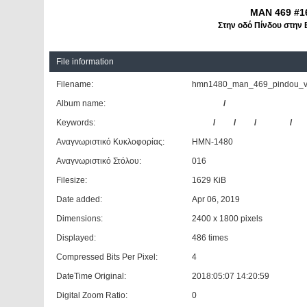
MAN 469 #1
Στην οδό Πίνδου στην 
File information
Filename:
hmn1480_man_469_pindou_ve
Album name:
Giannis
/
Αστικό ΚΤΕΛ Βέροια
Keywords:
MAN
/
469
/
#16
/
ΑΣΤΙΚΟ
/
ΚΤ
Αναγνωριστικό Κυκλοφορίας:
ΗΜΝ-1480
Αναγνωριστικό Στόλου:
016
Filesize:
1629 KiB
Date added:
Apr 06, 2019
Dimensions:
2400 x 1800 pixels
Displayed:
486 times
Compressed Bits Per Pixel:
4
DateTime Original:
2018:05:07 14:20:59
Digital Zoom Ratio:
0