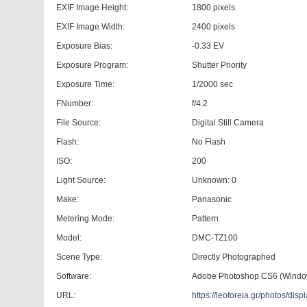
EXIF Image Height:
1800 pixels
EXIF Image Width:
2400 pixels
Exposure Bias:
-0.33 EV
Exposure Program:
Shutter Priority
Exposure Time:
1/2000 sec
FNumber:
f/4.2
File Source:
Digital Still Camera
Flash:
No Flash
ISO:
200
Light Source:
Unknown: 0
Make:
Panasonic
Metering Mode:
Pattern
Model:
DMC-TZ100
Scene Type:
Directly Photographed
Software:
Adobe Photoshop CS6 (Windo
URL:
https://leoforeia.gr/photos/d