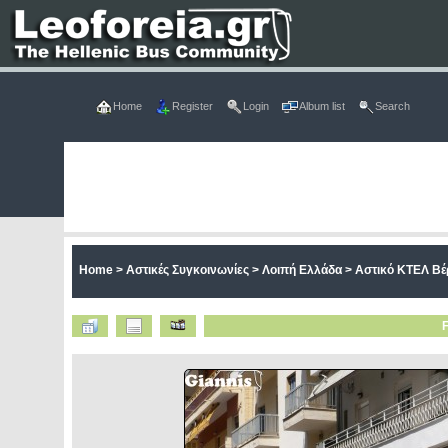
Home
Register
Login
Album list
Search
Home
>
Αστικές Συγκοινωνίες
>
Λοιπή Ελλάδα
>
Αστικό ΚΤΕΛ Βέ
F