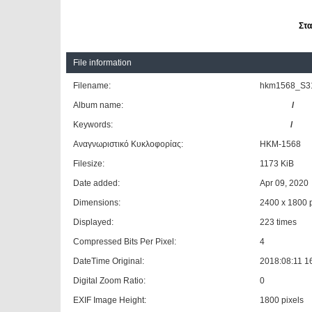
Στα
File information
Filename:
hkm1568_S315
Album name:
Giannis
/
Υπη
Keywords:
SETRA
/
S31
Αναγνωριστικό Κυκλοφορίας:
ΗΚΜ-1568
Filesize:
1173 KiB
Date added:
Apr 09, 2020
Dimensions:
2400 x 1800 p
Displayed:
223 times
Compressed Bits Per Pixel:
4
DateTime Original:
2018:08:11 1
Digital Zoom Ratio:
0
EXIF Image Height:
1800 pixels