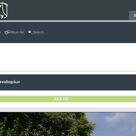
Α
n
Album list
Search
ενοδοχείων
FILE 7/8