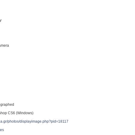
ty
Camera
tographed
shop CS6 (Windows)
reia.gr/photos/displayimage.php?pid=18117
tes