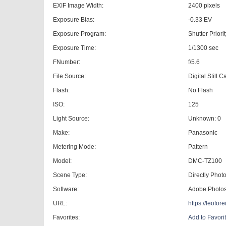
EXIF Image Width:
2400 pixels
Exposure Bias:
-0.33 EV
Exposure Program:
Shutter Priori
Exposure Time:
1/1300 sec
FNumber:
f/5.6
File Source:
Digital Still 
Flash:
No Flash
ISO:
125
Light Source:
Unknown: 0
Make:
Panasonic
Metering Mode:
Pattern
Model:
DMC-TZ100
Scene Type:
Directly Pho
Software:
Adobe Photo
URL:
https://leofo
Favorites:
Add to Favori