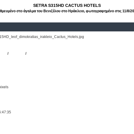
SETRA S315HD CACTUS HOTELS
θμευμένο στο άγαλμα του Βενιζέλου στο Ηράκλειο, φωτογραφημένο στις 11/8/2
HD_leof_dimokratias_irakleio_Cactus_Hotels.jpg
ρεσιακά Ξενοδοχείων
5HD
/
CACTUS
/
HOTELS
ixels
6:47:35