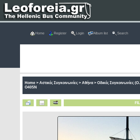
Home
Register
Login
Album list
Search
Home
>
Αστικές Συγκοινωνίες
>
Αθήνα
>
Οδικές Συγκοινωνίες (Ο.
O405N
FI