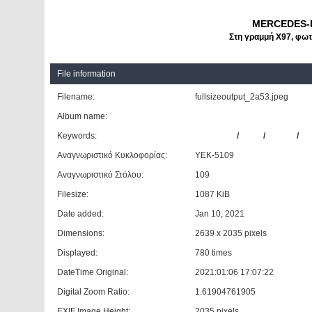
MERCEDES-B
Στη γραμμή Χ97, φωτ
File information
Filename:
fullsizeoutput_2a53.jpeg
Album name:
420 Peiraias - Agia Paraskevi
Keywords:
Mercedes
/
Benz
/
O405N
/
Αναγνωριστικό Κυκλοφορίας:
ΥΕΚ-5109
Αναγνωριστικό Στόλου:
109
Filesize:
1087 KiB
Date added:
Jan 10, 2021
Dimensions:
2639 x 2035 pixels
Displayed:
780 times
DateTime Original:
2021:01:06 17:07:22
Digital Zoom Ratio:
1.61904761905
EXIF Image Height:
2035 pixels