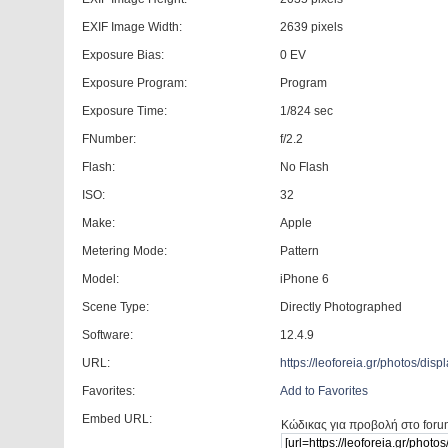
EXIF Image Width:
2639 pixels
Exposure Bias:
0 EV
Exposure Program:
Program
Exposure Time:
1/824 sec
FNumber:
f/2.2
Flash:
No Flash
ISO:
32
Make:
Apple
Metering Mode:
Pattern
Model:
iPhone 6
Scene Type:
Directly Photographed
Software:
12.4.9
URL:
https://leoforeia.gr/photos/d
Favorites:
Add to Favorites
Embed URL:
Κώδικας για προβολή στο foru