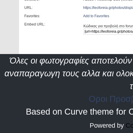
URL:
https://leoforeia.gr/photos/d
Favorites:
Add to Favorites
Embed URL:
Κώδικας για προβολή στο foru
Όλες οι φωτογραφίες αποτελούν 
αναπαραγωγη τους αλλα και ολοκ
Οροι Προσ
Based on Curve theme for 
Powered by
Co