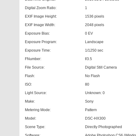
Digital Zoom Ratio:
1
EXIF Image Height:
1536 pixels
EXIF Image Width:
2048 pixels
Exposure Bias:
0 EV
Exposure Program:
Landscape
Exposure Time:
1/1250 sec
FNumber:
f/3.5
File Source:
Digital Still Camera
Flash:
No Flash
ISO:
80
Light Source:
Unknown: 0
Make:
Sony
Metering Mode:
Pattern
Model:
DSC-HX300
Scene Type:
Directly Photographed
Software:
Adobe Photoshop CS6 (Windo