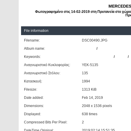
MERCEDES-
Φωτογραφημένο στις 14-02-2019 στη Πρυτανεία στο χώρ
Πρ
File information
Filename:
DSC00490.JPG
Album name:
patrinos
/
Mercedes - Benz O
Keywords:
MERCEDES-BENZ
/
O405N
/
Αναγνωριστικό Κυκλοφορίας:
ΥΕΚ-5135
Αναγνωριστικό Στόλου:
135
Κατασκευή:
1994
Filesize:
1313 KiB
Date added:
Feb 14, 2019
Dimensions:
2048 x 1536 pixels
Displayed:
638 times
Compressed Bits Per Pixel:
2
DateTime Original:
2019:02:14 15:51:35