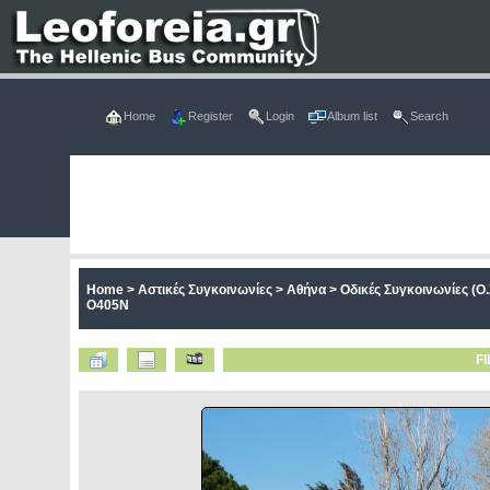
Home
Register
Login
Album list
Search
Home
>
Αστικές Συγκοινωνίες
>
Αθήνα
>
Οδικές Συγκοινωνίες (Ο.
O405N
FI