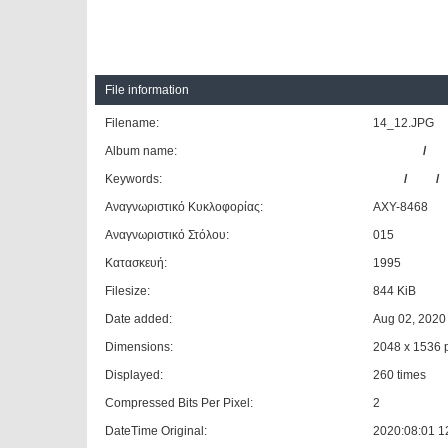
File information
Filename:
14_12.JPG
Album name:
patrinos
/
ΑΣ
Keywords:
MAN
/
A12
/
Αναγνωριστικό Κυκλοφορίας:
ΑΧΥ-8468
Αναγνωριστικό Στόλου:
015
Κατασκευή:
1995
Filesize:
844 KiB
Date added:
Aug 02, 2020
Dimensions:
2048 x 1536 p
Displayed:
260 times
Compressed Bits Per Pixel:
2
DateTime Original:
2020:08:01 1