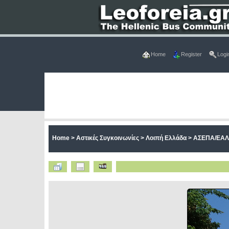
Home
Register
Logi
Home
>
Αστικές Συγκοινωνίες
>
Λοιπή Ελλάδα
>
ΑΣΕΠΑ/ΕΑ