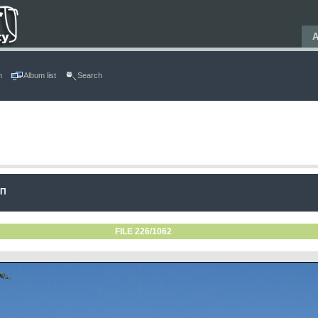
Α
n
Album list
Search
ΛΠ
FILE 226/1062