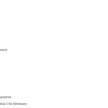
Camera
V
tographed
shop CS6 (Windows)