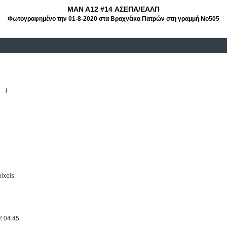
MAN A12 #14 ΑΣΕΠΑ/ΕΑΛΠ
Φωτογραφημένο την 01-8-2020 στα Βραχνέικα Πατρών στη γραμμή Νο505
ΕΠΑ/ΕΑΛΠ
14
/
ΑΣΕΠΑ/ΕΑΛΠ
ixels
2:04:45