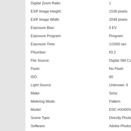
Digital Zoom Ratio:
1
EXIF Image Height:
1536 pixels
EXIF Image Width:
2048 pixels
Exposure Bias:
0 EV
Exposure Program:
Program
Exposure Time:
1/1600 sec
FNumber:
f/3.2
File Source:
Digital Still 
Flash:
No Flash
ISO:
80
Light Source:
Unknown: 0
Make:
Sony
Metering Mode:
Pattern
Model:
DSC-HX400
Scene Type:
Directly Pho
Software:
Adobe Photo