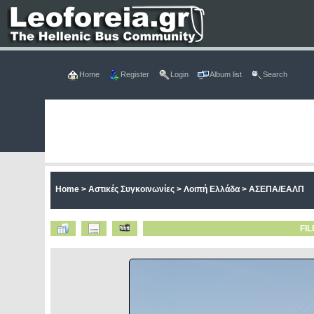
Home
Register
Login
Album list
Search
Home
>
Αστικές Συγκοινωνίες
>
Λοιπή Ελλάδα
>
ΑΣΕΠΑ/ΕΑΛΠ
FIL