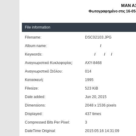
MAN A
Φωτογραφημένο στις 16-05
File information
Filename:
DSC02103.JPG
Album name:
patrinos
/
ΑΣΕΠΑ/ΕΑΛΠ
Keywords:
MAN
/
A12
/
14
/
ΑΣΕΠΑ/ΕΑΛ
Αναγνωριστικό Κυκλοφορίας:
ΑΧΥ-8468
Αναγνωριστικό Στόλου:
014
Κατασκευή:
1995
Filesize:
523 KiB
Date added:
Jun 20, 2015
Dimensions:
2048 x 1536 pixels
Displayed:
437 times
Compressed Bits Per Pixel:
3
DateTime Original:
2015:05:16 14:31:09