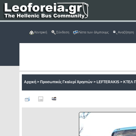
Κεντρική
Σύνδεση
Λίστα των άλμπουμς
Αναζήτηση
Αρχική
>
Προσωπικές Γκαλερί Χρηστών
>
LEFTERAKIS
>
ΚΤΕΛ 
Α