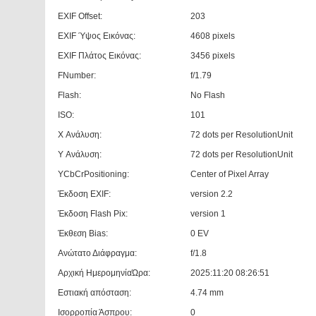
EXIF Offset:
203
EXIF Ύψος Εικόνας:
4608 pixels
EXIF Πλάτος Εικόνας:
3456 pixels
FNumber:
f/1.79
Flash:
No Flash
ISO:
101
X Ανάλυση:
72 dots per ResolutionUnit
Y Ανάλυση:
72 dots per ResolutionUnit
YCbCrPositioning:
Center of Pixel Array
Έκδοση EXIF:
version 2.2
Έκδοση Flash Pix:
version 1
Έκθεση Bias:
0 EV
Ανώτατο Διάφραγμα:
f/1.8
Αρχική ΗμερομηνίαΏρα:
2025:11:20 08:26:51
Εστιακή απόσταση:
4.74 mm
Ισορροπία Άσπρου:
0