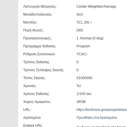
Λειτουργία Μέτρησης:
Center Weighted Average
Μονάδα Ανάλυσης:
Inch
Μοντέλο:
TCL 20L+
Πηγή Φωτός:
D65
Προσανατολισμός:
1: Normal (0 deg)
Πρόγραμμα Έκθεσης:
Program
Ρύθμιση Συστατικών:
YCbCr
Τρόπος Έκθεσης:
0
Τρόπος Σύλληψης Σκηνής:
0
Τύπος Σκηνής:
01000000
Χρονιάς:
Tcl
Χρόνος Έκθεσης:
1/100 sec
Χώρος Χρώματος:
sRGB
URL:
https://leoforeia.gr/opengal/di
Αγαπημένα:
Προσθήκη στα Αγαπημένα
Embed URL: