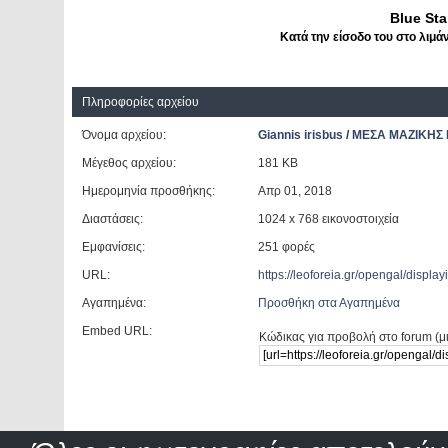
Blue Star
Κατά την είσοδο του στο λιμά
Πληροφορίες αρχείου
Όνομα αρχείου:
Giannis irisbus
/
ΜΕΣΑ ΜΑΖΙΚΗΣ
Μέγεθος αρχείου:
181 KB
Ημερομηνία προσθήκης:
Aπρ 01, 2018
Διαστάσεις:
1024 x 768 εικονοστοιχεία
Εμφανίσεις:
251 φορές
URL:
https://leoforeia.gr/opengal/disp
Αγαπημένα:
Προσθήκη στα Αγαπημένα
Embed URL:
Κώδικας για προβολή στο forum (μ