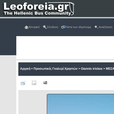
Κεντρική
Σύνδεση
Λίστα των άλμπουμς
Αναζήτηση
Αρχική
>
Προσωπικές Γκαλερί Χρηστών
>
Giannis irisbus
>
ΜΕΣΑ
ΑΡΧΕ