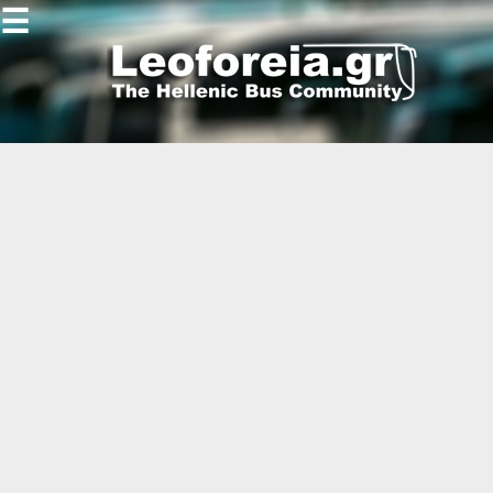
☰
Gallery
Open
Gallery
-
-
-
-
-
-
-
-