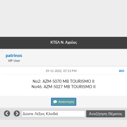
-
-
-
-
ΚΤΕΛ Ν. Αχαΐας
-
patrinos
-
VIP User
-
29-11-2022, 07:13 PM
#43
-
Νο2: ΑΖΜ-5070 MB TOURISMO II
Νο46: ΑΖΜ-5027 MB TOURISMO II
-
-
Απάντηση
-
-