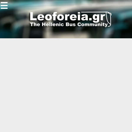
☰
Gallery
Open
Gallery
-
-
-
-
-
-
-
-