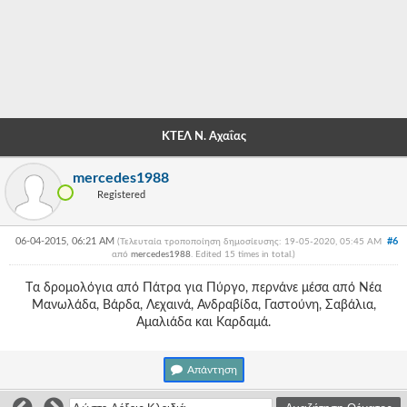
-
-
-
-
ΚΤΕΛ Ν. Αχαΐας
-
mercedes1988
-
Registered
-
06-04-2015, 06:21 AM
#6
(Τελευταία τροποποίηση δημοσίευσης: 19-05-2020, 05:45 AM
-
από
mercedes1988
. Edited 15 times in total.)
-
Tα δρομολόγια από Πάτρα για Πύργο, περνάνε μέσα από Νέα
Μανωλάδα, Βάρδα, Λεχαινά, Ανδραβίδα, Γαστούνη, Σαβάλια,
-
Αμαλιάδα και Καρδαμά.
-
Απάντηση
-