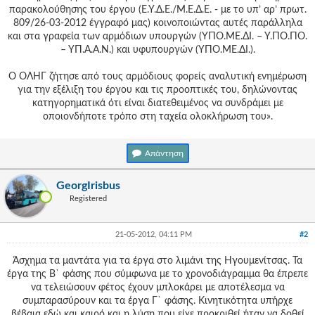
παρακολούθησης του έργου (Ε.Υ.Δ.Ε./Μ.Ε.Δ.Ε. - με το υπ’ αρ’ πρωτ.
809/26-03-2012 έγγραφό μας) κοινοποιώντας αυτές παράλληλα
και στα γραφεία των αρμόδιων υπουργών (ΥΠΟ.ΜΕ.ΔΙ. – Υ.ΠΟ.ΠΟ.
– ΥΠ.Α.Α.Ν.) και υφυπουργών (ΥΠΟ.ΜΕ.ΔΙ.).
Ο ΟΛΗΓ ζήτησε από τους αρμόδιους φορείς αναλυτική ενημέρωση
για την εξέλιξη του έργου και τις προοπτικές του, δηλώνοντας
κατηγορηματικά ότι είναι διατεθειμένος να συνδράμει με
οποιονδήποτε τρόπο στη ταχεία ολοκλήρωση του».
Απάντηση
GeorgIrisbus
Registered
21-05-2012, 04:11 PM
#2
Άσχημα τα μαντάτα για τα έργα στο λιμάνι της Ηγουμενίτσας. Τα
έργα της Β` φάσης που σύμφωνα με το χρονοδιάγραμμα θα έπρεπε
να τελειώσουν φέτος έχουν μπλοκάρει με αποτέλεσμα να
συμπαρασύρουν και τα έργα Γ` φάσης. Κινητικότητα υπήρχε
βέβαια εδώ και καιρό και η λύση που είχε προκριθεί ήταν να δοθεί