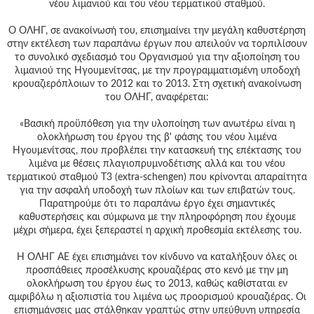
Γεια
νέου λιμανιού και του νέου τερματικού σταθμού.
σου,
Επισκέπτη!
Ο ΟΛΗΓ, σε ανακοίνωσή του, επισημαίνει την μεγάλη καθυστέρηση
στην εκτέλεση των παραπάνω έργων που απειλούν να τορπιλίσουν
Σύνδεση
το συνολικό σχεδιασμό του Οργανισμού για την αξιοποίηση του
λιμανιού της Ηγουμενίτσας, με την προγραμματισμένη υποδοχή
κρουαζιερόπλοιων το 2012 και το 2013. Στη σχετική ανακοίνωση
Εγγραφή
του ΟΛΗΓ, αναφέρεται:
«Βασική προϋπόθεση για την υλοποίηση των ανωτέρω είναι η
ολοκλήρωση του έργου της β' φάσης του νέου λιμένα
Ηγουμενίτσας, που προβλέπει την κατασκευή της επέκτασης του
λιμένα με θέσεις πλαγιοπρυμνοδέτισης αλλά και του νέου
τερματικού σταθμού Τ3 (extra-schengen) που κρίνονται απαραίτητα
για την ασφαλή υποδοχή των πλοίων και των επιβατών τους.
Παρατηρούμε ότι το παραπάνω έργο έχει σημαντικές
καθυστερήσεις και σύμφωνα με την πληροφόρηση που έχουμε
μέχρι σήμερα, έχει ξεπεραστεί η αρχική προθεσμία εκτέλεσης του.
Η ΟΛΗΓ ΑΕ έχει επισημάνει τον κίνδυνο να καταλήξουν όλες οι
προσπάθειες προσέλκυσης κρουαζιέρας στο κενό με την μη
ολοκλήρωση του έργου έως το 2013, καθώς καθίσταται εν
αμφιβόλω η αξιοπιστία του λιμένα ως προορισμού κρουαζιέρας. Οι
επισημάνσεις μας στάλθηκαν γραπτώς στην υπεύθυνη υπηρεσία