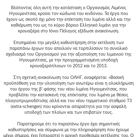
Βλέποντας όλη αυτή την κατάσταση ο Οργανισμός Λιμένος
Ηγουμενίτσας κρούει τον κώδωνα του κινδύνου. Τα έργα που
έχουν ως σκοπό όχι μόνο την επέκταση του λιμένα αλλά και την
καθιέρωση του ως το κύριο βόρειο Ελληνικό λιμάνι για την
κρουαζιέρα στο Ιόνιο Πέλαγος εξέδωσε ανακοίνωση.
Επισημαίνει την μεγάλη καθυστέρηση στην εκτέλεση των
παραπάνω έργων που απειλούν να τορπιλίσουν το συνολικό
σχεδιασμό του Οργανισμού για την αξιοποίηση του λιμανιού της
Ηγουμενίτσας, με την προγραμματισμένη υποδοχή
κρουαζιερόπλοιων το 2012 και το 2013.
Στη σχετική ανακοίνωση του ΟΛΗΓ, αναφέρεται: «Βασική
προϋπόθεση για την υλοποίηση των ανωτέρω είναι η ολοκλήρωση
του έργου της β' φάσης του νέου λιμένα Ηγουμενίτσας, που
προβλέπει την κατασκευή της επέκτασης του λιμένα με θέσεις
πλαγιοπρυμνοδέτισης αλλά και του νέου τερματικού σταθμού Τ3
(extra-schengen) που κρίνονται απαραίτητα για την ασφαλή
υποδοχή των πλοίων και των επιβατών τους.
Παρατηρούμε ότι το παραπάνω έργο έχει σημαντικές
καθυστερήσεις και σύμφωνα με την πληροφόρηση που έχουμε
μέχρι σήμερα, έχει ξεπεραστεί η αρχική προθεσμία εκτέλεσης του. Ο