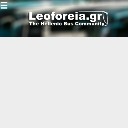
☰
Gallery
Open
Gallery
-
-
-
-
-
-
-
-