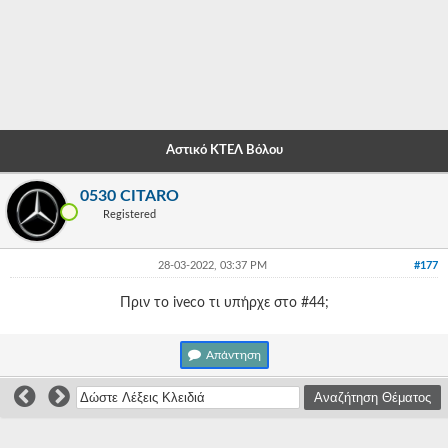
-
-
-
-
Αστικό ΚΤΕΛ Βόλου
-
0530 CITARO
-
Registered
-
28-03-2022, 03:37 PM
#177
-
Πριν το iveco τι υπήρχε στο #44;
-
-
Απάντηση
-
-