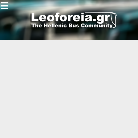
☰
Gallery
Open
Gallery
-
-
-
-
-
-
-
-