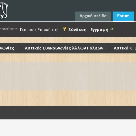
Αρχική σελίδα
Forum
οσιεύσεων
Γεια σου, Επισκέπτη!
Σύνδεση
Εγγραφή
ινωνίες
Αστικές Συγκοινωνίες Άλλων Πόλεων
Αστικό ΚΤ