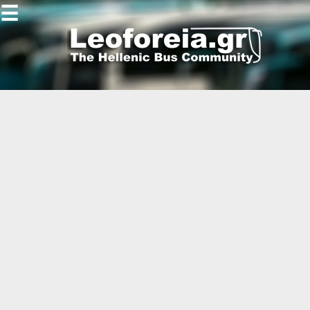
☰
Gallery
Open
Gallery
-
-
-
-
-
-
-
-