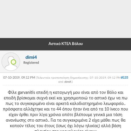
-
-
-
-
Αστικό ΚΤΕΛ Βόλου
-
dimi4
-
Registered
-
07-10-2019, 09:12 PM
#135
(Τελευταία τροποποίηση δημοσίευσης: 07-10-2019, 09:12 PM
-
από
dimi4
.
)
-
Φίλε garvanitis επειδή η καταγωγή μου είναι από τον Βόλο και
επειδή βρίσκομαι συχνά εκεί και χρησιμοποιώ το αστικό έχω να πω
-
πως το συγκεκριμένο είναι αρκετά καλοδιατηρημένο λεωφορείο..
πρόσφατα αλλάχτηκε και το 44 όπου ήταν ένα από τα 10 iveco που
-
είχαν έρθει πριν λίγα χρόνια οπότε βλέπουμε γενικά μια τάση
ανανέωσης στο αστικό.. Για τα συγκεκριμένα 2 είχα μάθει πως θα
-
κοπούν τέλος του έτους (ίσως όχι λόγω ηλικίας) αλλά βάση