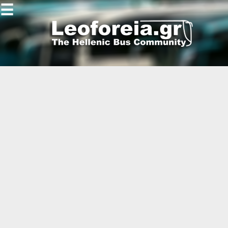
☰
Gallery
Open
Gallery
-
-
-
-
-
-
-
-