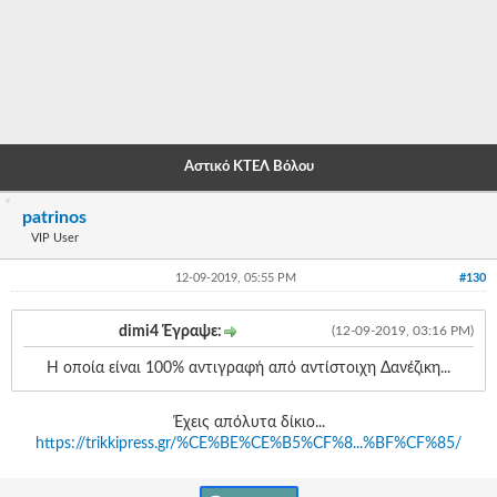
-
-
-
-
Αστικό ΚΤΕΛ Βόλου
-
patrinos
-
VIP User
-
12-09-2019, 05:55 PM
#130
-
dimi4 Έγραψε:
(12-09-2019, 03:16 PM)
-
Η οποία είναι 100% αντιγραφή από αντίστοιχη Δανέζικη...
-
-
Έχεις απόλυτα δίκιο...
https://trikkipress.gr/%CE%BE%CE%B5%CF%8...%BF%CF%85/
-