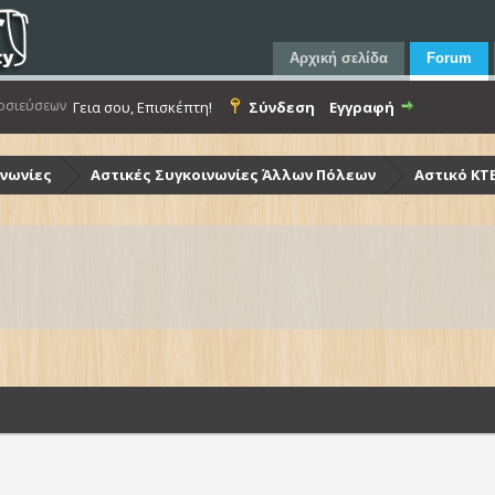
Αρχική σελίδα
Forum
οσιεύσεων
Γεια σου, Επισκέπτη!
Σύνδεση
Εγγραφή
ινωνίες
Αστικές Συγκοινωνίες Άλλων Πόλεων
Αστικό ΚΤ