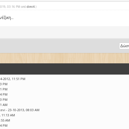
-2019, 03:16 PM από
dimi4
.
)
ζικη...
04-2012, 11:51 PM
33 PM
31 PM
44 PM
33 PM
21 AM
kevi
- 23-10-2013, 08:03 AM
, 11:13 AM
0:55 AM
44 PM