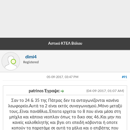
-
-
-
-
Αστικό ΚΤΕΛ Βόλου
-
dimi4
-
Registered
-
05-09-2017, 03:47 PM
#91
-
-
patrinos Έγραψε:
(04-09-2017, 01:07 AM)
-
Σαν το 24 & 35 της Πάτρας δεν τα ανταγωνίζονται κανένα
λεωφορείο.Αυτά τα 2 είναι εκτός συναγωνισμού..Μόνο μεταξύ
-
τους..Είναι πανάθλια..Έπειτα ερχεται το 8 που είναι μέσα στη
μπίχλα και κάποια νεοπλαν όπως το δικο σας 46..Και μην πει
-
κανείς καλοθελητής και βγει οτι επειδή κόβονται ή οποτε
κοπούν τα παρατάμε σε αυτά τα χάλια και ο επιβάτης που