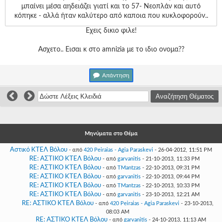
Γεια
μπαίνει μέσα αηδειάζει γιατί και το 57- Νεοπλάν και αυτό
σου,
κόπηκε - αλλά ήταν καλύτερο από καποια που κυκλοφορούν..
Επισκέπτη!
Εχεις δικιο φιλε!
Σύνδεση
Ασχετο.. Εισαι κ στο amnizia με το ιδιο ονομα??
Εγγραφή
Απάντηση
Μηνύματα στο Θέμα
Αστικό ΚΤΕΛ Βόλου
- από
420 Peiraias - Agia Paraskevi
- 26-04-2012, 11:51 PM
RE: ΑΣΤΙΚΟ ΚΤΕΛ Βόλου
- από
garvanitis
- 21-10-2013, 11:33 PM
RE: ΑΣΤΙΚΟ ΚΤΕΛ Βόλου
- από
TMantzas
- 22-10-2013, 09:31 PM
RE: ΑΣΤΙΚΟ ΚΤΕΛ Βόλου
- από
garvanitis
- 22-10-2013, 09:44 PM
RE: ΑΣΤΙΚΟ ΚΤΕΛ Βόλου
- από
TMantzas
- 22-10-2013, 10:33 PM
RE: ΑΣΤΙΚΟ ΚΤΕΛ Βόλου
- από
garvanitis
- 23-10-2013, 12:21 AM
RE: ΑΣΤΙΚΟ ΚΤΕΛ Βόλου
- από
420 Peiraias - Agia Paraskevi
- 23-10-2013,
08:03 AM
RE: ΑΣΤΙΚΟ ΚΤΕΛ Βόλου
- από
garvanitis
- 24-10-2013, 11:13 AM