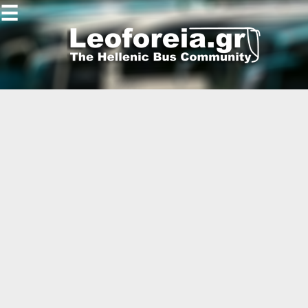
☰
Gallery
Open
Gallery
-
-
-
-
-
-
-
-