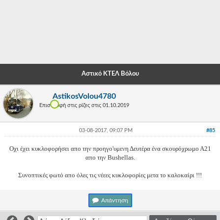
-
-
-
-
Αστικό ΚΤΕΛ Βόλου
-
AstikosVolou4780
-
Επιστροφή στις ρίζες στις 01.10.2019
-
03-08-2017, 09:07 PM
#85
-
Οχι έχει κυκλοφορήσει απο την προηγο'υμενη Δευτέρα ένα σκουρόχρωμο Α21
-
απο την Bushellas.
-
Συνοπτικές φωτό απο όλες τις νέεες κυκλοφορίες μετα το καλοκαίρι !!!
-
Απάντηση
-