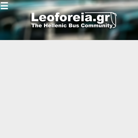
☰
Gallery
Open
Gallery
-
-
-
-
-
-
-
-