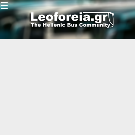
☰
Gallery
Open
Gallery
-
-
-
-
-
-
-
-