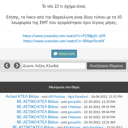
Γεια
Το νέο 22 τι όχημα είναι;
σου,
Επισκέπτη!
Επίσης, τα Iveco από την Βαρκελώνη είναι ίδιου τύπου με τα 10
Σύνδεση
λεωφορεία της ΕΜΤ που αγοράστηκαν πριν λίγους μήνες;
Εγγραφή
https://www.youtube.com/watch?v=P2Wgxj5-q98
https://www.youtube.com/watch?v=XhbqvYzvxhY
Απάντηση
Μηνύματα στο Θέμα
Αστικό ΚΤΕΛ Βόλου
- από
420 Peiraias - Agia Paraskevi
- 26-04-2012, 11:51 PM
RE: ΑΣΤΙΚΟ ΚΤΕΛ Βόλου
- από
garvanitis
- 21-10-2013, 11:33 PM
RE: ΑΣΤΙΚΟ ΚΤΕΛ Βόλου
- από
TMantzas
- 22-10-2013, 09:31 PM
RE: ΑΣΤΙΚΟ ΚΤΕΛ Βόλου
- από
garvanitis
- 22-10-2013, 09:44 PM
RE: ΑΣΤΙΚΟ ΚΤΕΛ Βόλου
- από
TMantzas
- 22-10-2013, 10:33 PM
RE: ΑΣΤΙΚΟ ΚΤΕΛ Βόλου
- από
garvanitis
- 23-10-2013, 12:21 AM
RE: ΑΣΤΙΚΟ ΚΤΕΛ Βόλου
- από
420 Peiraias - Agia Paraskevi
- 23-10-2013,