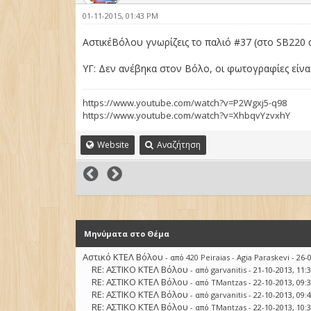
01-11-2015, 01:43 PM
ΑστικέΒόλου γνωρίζεις το παλιό #37 (στο SB220 
ΥΓ: Δεν ανέβηκα στον Βόλο, οι φωτογραφίες είν
https://www.youtube.com/watch?v=P2Wgxj5-q98
https://www.youtube.com/watch?v=XhbqvYzvxhY
Website
Αναζήτηση
Μηνύματα στο Θέμα
Αστικό ΚΤΕΛ Βόλου
- από
420 Peiraias - Agia Paraskevi
- 26-
RE: ΑΣΤΙΚΟ ΚΤΕΛ Βόλου
- από
garvanitis
- 21-10-2013, 11:
RE: ΑΣΤΙΚΟ ΚΤΕΛ Βόλου
- από
TMantzas
- 22-10-2013, 09:
RE: ΑΣΤΙΚΟ ΚΤΕΛ Βόλου
- από
garvanitis
- 22-10-2013, 09:
RE: ΑΣΤΙΚΟ ΚΤΕΛ Βόλου
- από
TMantzas
- 22-10-2013, 10: