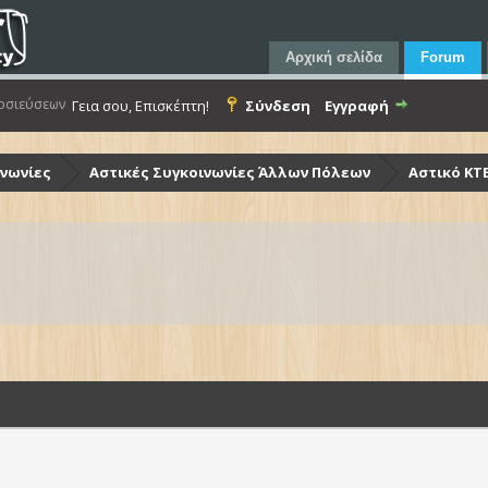
Αρχική σελίδα
Forum
οσιεύσεων
Γεια σου, Επισκέπτη!
Σύνδεση
Εγγραφή
ινωνίες
Αστικές Συγκοινωνίες Άλλων Πόλεων
Αστικό ΚΤ