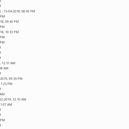
M
M
i
- 15-04-2018, 08:43 PM
4 PM
018, 09:43 PM
9 PM
018, 10:33 PM
1 PM
5 PM
M
M
M
, 12:51 AM
:08 AM
M
-2019, 09:55 PM
 11:25 PM
M
2 AM
02-2019, 12:10 AM
01:07 AM
M
M
1 PM
M