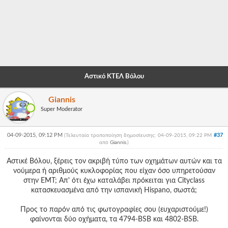
-
-
-
-
Αστικό ΚΤΕΛ Βόλου
-
Giannis
-
Super Moderator
-
04-09-2015, 09:12 PM
#37
(Τελευταία τροποποίηση δημοσίευσης: 04-09-2015, 09:22 PM
-
από
Giannis
.
)
-
Αστικέ Βόλου, ξέρεις τον ακριβή τύπο των οχημάτων αυτών και τα
νούμερα ή αριθμούς κυκλοφορίας που είχαν όσο υπηρετούσαν
-
στην ΕΜΤ; Απ' ότι έχω καταλάβει πρόκειται για Cityclass
κατασκευασμένα από την ισπανική Hispano, σωστά;
-
Προς το παρόν από τις φωτογραφίες σου (ευχαριστούμε!)
-
φαίνονται δύο οχήματα, τα 4794-BSB και 4802-BSB.