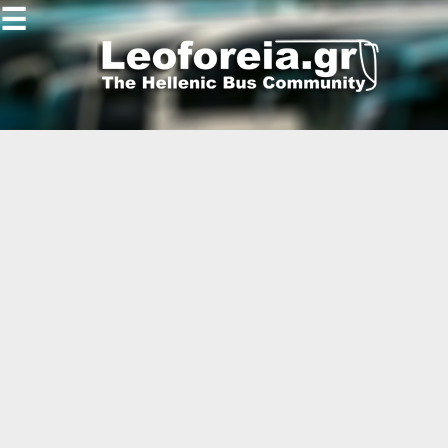
☰
Gallery
Open
Gallery
-
-
-
-
-
-
-
-