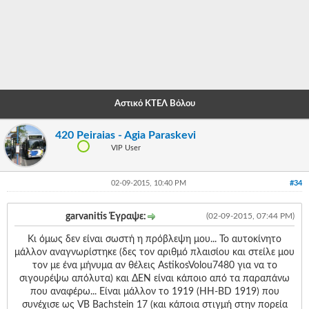
-
-
-
-
Αστικό ΚΤΕΛ Βόλου
-
420 Peiraias - Agia Paraskevi
-
VIP User
-
02-09-2015, 10:40 PM
#34
-
-
garvanitis Έγραψε:
(02-09-2015, 07:44 PM)
-
Κι όμως δεν είναι σωστή η πρόβλεψη μου... Το αυτοκίνητο
μάλλον αναγνωρίστηκε (δες τον αριθμό πλαισίου και στείλε μου
-
τον με ένα μήνυμα αν θέλεις AstikosVolou7480 για να το
σιγουρέψω απόλυτα) και ΔΕΝ είναι κάποιο από τα παραπάνω
-
που αναφέρω... Είναι μάλλον το 1919 (HH-BD 1919) που
συνέχισε ως VB Bachstein 17 (και κάποια στιγμή στην πορεία