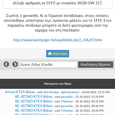
Γεια
άλλαξε αρίθμηση σε 0197) με πινακίδες WOB-OW 217.
σου,
Επισκέπτη!
Σωστός ο garvanitis. Κι οι Γερμανοί συνάδελφοι, στους οποίους
Σύνδεση
αποτάνθηκα, απάντησαν πως πρόκειται μάλλον για το 1919. Στον
παρακάτω σύνδεσμο μπορείτε να δείτε φωτογραφίες από την
καριέρα του στη Hochbahn:
Εγγραφή
http://www.hamburger-fuhrparklisten.de/2...HA,HT.html
Απάντηση
Μηνύματα στο Θέμα
Αστικό ΚΤΕΛ Βόλου
- από
420 Peiraias - Agia Paraskevi
- 26-04-2012, 11:51 PM
RE: ΑΣΤΙΚΟ ΚΤΕΛ Βόλου
- από
garvanitis
- 21-10-2013, 11:33 PM
RE: ΑΣΤΙΚΟ ΚΤΕΛ Βόλου
- από
TMantzas
- 22-10-2013, 09:31 PM
RE: ΑΣΤΙΚΟ ΚΤΕΛ Βόλου
- από
garvanitis
- 22-10-2013, 09:44 PM
RE: ΑΣΤΙΚΟ ΚΤΕΛ Βόλου
- από
TMantzas
- 22-10-2013, 10:33 PM