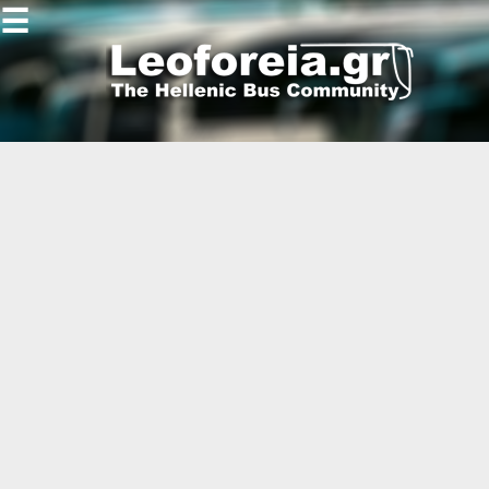
☰
Gallery
Open
Gallery
-
-
-
-
-
-
-
-