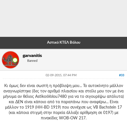
-
-
-
-
Αστικό ΚΤΕΛ Βόλου
-
garvanitis
-
Banned
-
02-09-2015, 07:44 PM
#33
-
Κι όμως δεν είναι σωστή η πρόβλεψη μου... Το αυτοκίνητο μάλλον
-
αναγνωρίστηκε (δες τον αριθμό πλαισίου και στείλε μου τον με ένα
μήνυμα αν θέλεις AstikosVolou7480 για να το σιγουρέψω απόλυτα)
-
και ΔΕΝ είναι κάποιο από τα παραπάνω που αναφέρω... Είναι
μάλλον το 1919 (HH-BD 1919) που συνέχισε ως VB Bachstein 17
-
(και κάποια στιγμή στην πορεία άλλαξε αρίθμηση σε 0197) με
-
πινακίδες WOB-OW 217.