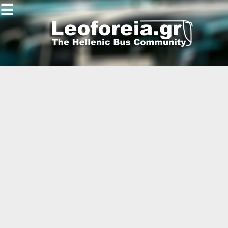
☰
Gallery
Open
Gallery
-
-
-
-
-
-
-
-