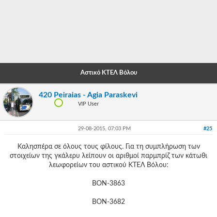
-
-
-
-
Αστικό ΚΤΕΛ Βόλου
-
420 Peiraias - Agia Paraskevi
-
VIP User
-
29-08-2015, 07:03 PM
#25
-
Καλησπέρα σε όλους τους φίλους. Για τη συμπλήρωση των
-
στοιχείων της γκάλερυ λείπουν οι αριθμοί παρμπρίζ των κάτωθι
λεωφορείων του αστικού ΚΤΕΛ Βόλου:
-
-
ΒΟΝ-3863
-
ΒΟΝ-3682