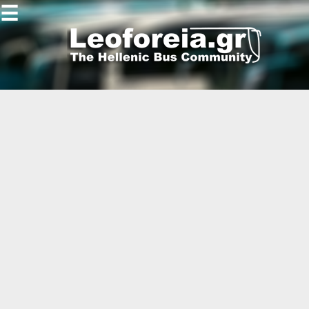
☰
Gallery
Open
Gallery
-
-
-
-
-
-
-
-