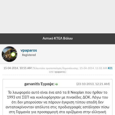
-
-
-
-
Αστικό ΚΤΕΛ Βόλου
-
vpaparos
-
Registered
-
15-04-2014, 10:55 AM
#21
(Τελευταία τροποποίηση δημοσίευσης: 15-04-2014, 11:02 AM
-
από
vpaparos
.
)
-
garvanitis Έγραψε:
(23-10-2013, 12:21 AM)
-
Το λεωφορείο αυτό είναι ένα από τα 8 Neoplan που ήρθαν το
-
1993 επί ΣΕΠ και κυκλοφόρησαν με πινακίδες ΔΟΚ. Λόγω του
ότι δεν μπορούσαν να πάρουν έγκριση τύπου επειδή δεν
-
ανταποκρίνονταν απόλυτα στις προδιαγραφές εστάλησαν πίσω
στη Γερμανία για προσαρμογή στα οριζόμενα στην ελληνική