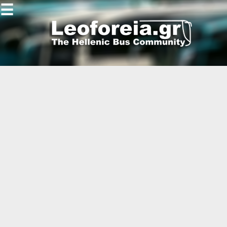
☰
Gallery
Open
Gallery
-
-
-
-
-
-
-
-