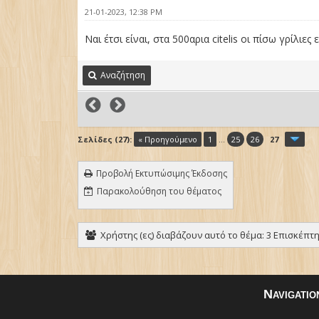
21-01-2023, 12:38 PM
Ναι έτσι είναι, στα 500αρια citelis οι πίσω γρίλιες
Αναζήτηση
Σελίδες (27):
« Προηγούμενο
1
...
25
26
27
Προβολή Εκτυπώσιμης Έκδοσης
Παρακολούθηση του θέματος
Χρήστης (ες) διαβάζουν αυτό το θέμα: 3 Επισκέπτης
Navigatio