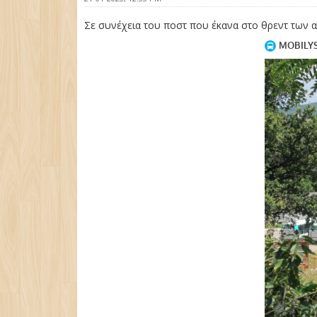
Σε συνέχεια του ποστ που έκανα στο θρεντ των α