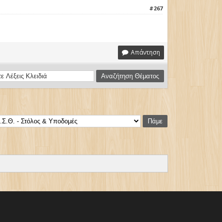
#267
Απάντηση