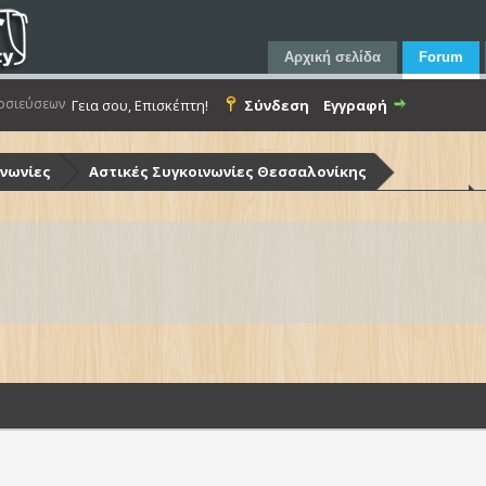
Αρχική σελίδα
Forum
οσιεύσεων
Γεια σου, Επισκέπτη!
Σύνδεση
Εγγραφή
ινωνίες
Αστικές Συγκοινωνίες Θεσσαλονίκης
ίκης (Ο.Α.Σ.Θ.)
Λεωφορεία Ο.Α.Σ.Θ. - Στόλος & Υποδομές