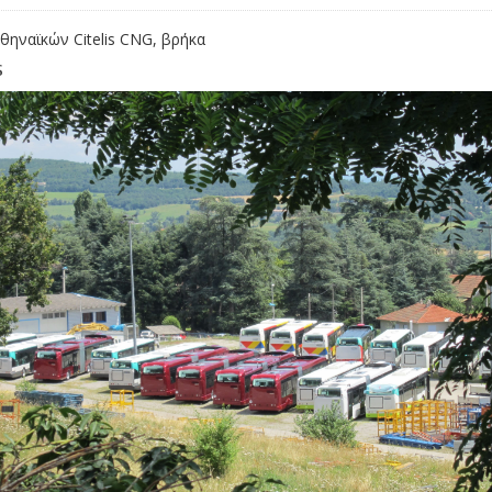
θηναϊκών Citelis CNG, βρήκα