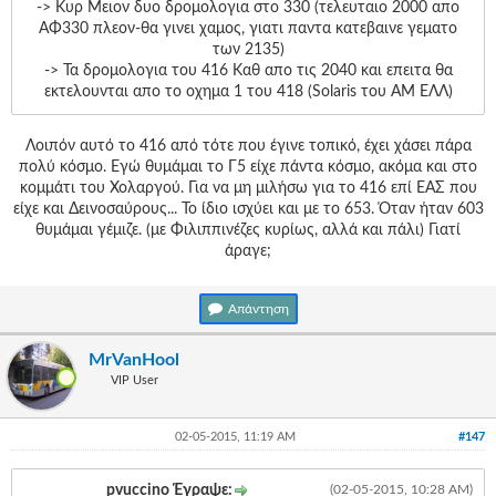
-> Κυρ Μειον δυο δρομολογια στο 330 (τελευταιο 2000 απο
ΑΦ330 πλεον-θα γινει χαμος, γιατι παντα κατεβαινε γεματο
των 2135)
-> Τα δρομολογια του 416 Καθ απο τις 2040 και επειτα θα
εκτελουνται απο το οχημα 1 του 418 (Solaris του ΑΜ ΕΛΛ)
Λοιπόν αυτό το 416 από τότε που έγινε τοπικό, έχει χάσει πάρα
πολύ κόσμο. Εγώ θυμάμαι το Γ5 είχε πάντα κόσμο, ακόμα και στο
κομμάτι του Χολαργού. Για να μη μιλήσω για το 416 επί ΕΑΣ που
είχε και Δεινοσαύρους... Το ίδιο ισχύει και με το 653. Όταν ήταν 603
θυμάμαι γέμιζε. (με Φιλιππινέζες κυρίως, αλλά και πάλι) Γιατί
άραγε;
Απάντηση
MrVanHool
VIP User
02-05-2015, 11:19 AM
#147
pvuccino Έγραψε:
(02-05-2015, 10:28 AM)