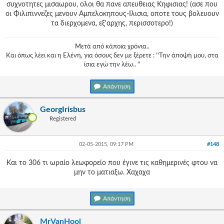
συχνοτητες μισαωρου, ολοι θα πανε απευθειας Κηφισιας! (ασε που
οι Φιλιπιννεζες μενουν Αμπελοκηπους-Ιλισια, οποτε τους βολευουν
τα διερχομενα, εξ'αρχης, περισσοτερο!)
Μετά από κάποια χρόνια..
Και όπως λέει και η Ελένη, για όσους δεν με ξέρετε : ''Την άποψή μου, στα
ίσια εγώ την λέω.. ''
Απάντηση
GeorgIrisbus
Registered
02-05-2015, 09:17 PM
#148
Και το 306 τι ωραίο λεωφορείο που έγινε τις καθημερινές φτου να
μην το ματιαξω. Χαχαχα
Απάντηση
MrVanHool