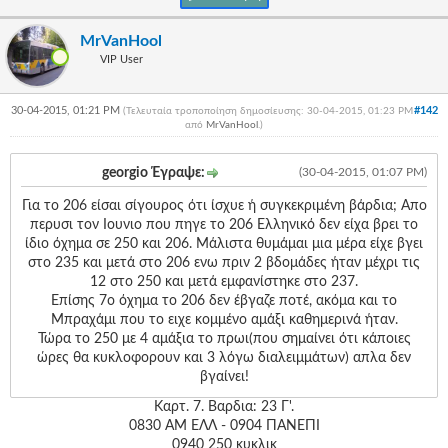
Γεια
σου,
MrVanHool
Επισκέπτη!
VIP User
Σύνδεση
30-04-2015, 01:21 PM
#142
(Τελευταία τροποποίηση δημοσίευσης: 30-04-2015, 01:23 PM
Εγγραφή
από
MrVanHool
.
)
georgio Έγραψε:
(30-04-2015, 01:07 PM)
Για το 206 είσαι σίγουρος ότι ίσχυε ή συγκεκριμένη βάρδια; Απο
περυσι τον Ιουνιο που πηγε το 206 Ελληνικό δεν είχα βρει το
ίδιο όχημα σε 250 και 206. Μάλιστα θυμάμαι μια μέρα είχε βγει
στο 235 και μετά στο 206 ενω πριν 2 βδομάδες ήταν μέχρι τις
12 στο 250 και μετά εμφανίστηκε στο 237.
Επίσης 7ο όχημα το 206 δεν έβγαζε ποτέ, ακόμα και το
Μπραχάμι που το ειχε κομμένο αμάξι καθημερινά ήταν.
Τώρα το 250 με 4 αμάξια το πρωι(που σημαίνει ότι κάποιες
ώρες θα κυκλοφορουν και 3 λόγω διαλειμμάτων) απλα δεν
βγαίνει!
Καρτ. 7. Βαρδια: 23 Γ'.
0830 ΑΜ ΕΛΛ - 0904 ΠΑΝΕΠΙ
0940 250 κυκλικ