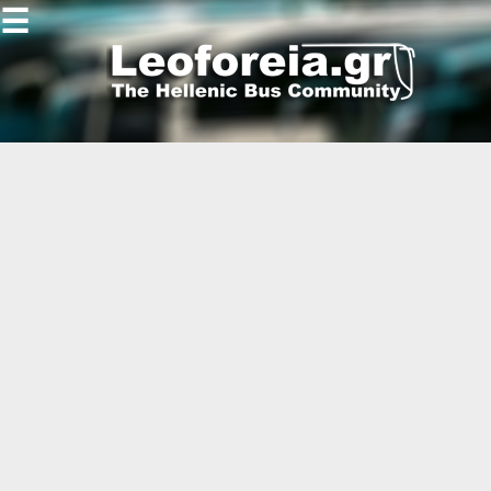
☰
Gallery
Open
Gallery
-
-
-
-
-
-
-
-