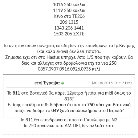
1016 250 κυκλικ
1119 250 κυκλικ
Κενο στο ΤΕ206
206 1315
1343 206 1441
1503 206 ΣΧ.ΤΕ
Το αν ηταν απων συνεχεια, επειδη δεν την επανδρωνε το Γρ.Κινησης
(και καλα εκανε) δεν λεει τιποτα..
Σημασια εχει οτι στο Hastus υπηρχε. Απο 1/5 που την κοβουν, θα
δεις και αλλαγες στα δρομολογια (πχ τα νεα 250
0857,0907,0916,0926,0935 κτλ)
ecoj Έγραψε:
(30-04-2015, 01:17 PM)
Το
811
στο Βοτανικό θα πάρει 12μετρα ή πάει για midi όπως το
813
?
Επίσης επειδή στο fb διάβασα ότι και το
750
πάει για Βοτανικό
παίζει να δούμε το
049
ξανά εκ ολοκλήρου στο Πειραιά?
Το 811 θα επανδρωνεται απο το Γ'κυκλωμα με Ν2.
Το 750 κανονικα απο ΑΜ ΠΕΙ, δεν αλλαζει κατι..