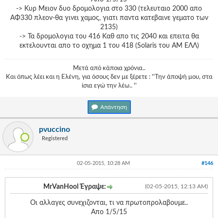
-> Κυρ Μειον δυο δρομολογια στο 330 (τελευταιο 2000 απο
ΑΦ330 πλεον-θα γινει χαμος, γιατι παντα κατεβαινε γεματο των
2135)
-> Τα δρομολογια του 416 Καθ απο τις 2040 και επειτα θα
εκτελουνται απο το οχημα 1 του 418 (Solaris του ΑΜ ΕΛΛ)
Μετά από κάποια χρόνια..
Και όπως λέει και η Ελένη, για όσους δεν με ξέρετε : ''Την άποψή μου, στα
ίσια εγώ την λέω.. ''
Απάντηση
pvuccino
Registered
02-05-2015, 10:28 AM
#146
MrVanHool Έγραψε:
(02-05-2015, 12:13 AM)
Οι αλλαγες συνεχιζονται, τι να πρωτοπρολαβουμε..
Απο 1/5/15