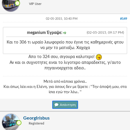
VIP User
02-05-2015, 10:40 PM
#149
meganium Έγραψε:
(02-05-2015, 09:17 PM)
Και το 306 τι ωραίο λεωφορείο που έγινε τις καθημερινές φτου
να μην το ματιαξω. Χαχαχα
Απο το 324 σου, σιγουρα καλυτερο!
Αν και οι συχνοτητες ειναι το λιγοτερο απαραδεκτες, γι'αυτο
πηγαινοερχεται αδειο..
Μετά από κάποια χρόνια..
Και όπως λέει και η Ελένη, για όσους δεν με ξέρετε : ''Την άποψή μου, στα
ίσια εγώ την λέω.. ''
Απάντηση
GeorgIrisbus
Registered