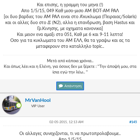
Και επισης, η γραμμη του μηνα (!)
Απο 1/5/15, 049 Καθ μισο-μισο ΑΜ ΒΟΤ-ΑΜ ΡΑΛ
[οι δυο βαρδιες του ΑΜ ΡΑΛ ειναι στο Α'κυκλωμα (Πειραιας/Solaris)
και οι αλλες δυο στο Δ' (Ν2), αλλα η επανδρωση, βαση Hastus και
Γρ.Κινησης, με οχηματα κανονικα]
Και μειον ενα αμαξι στο 051, Καθ με 6 και 9-11 λεπτα!
Οσο για τα κυκλωματα του ΑΜ ΕΛΛ, θα τα γραψω και ας τα
μεταφερουν στο καταλληλο topic..
Μετά από κάποια χρόνια..
Και όπως λέει και η Ελένη, για όσους δεν με ξέρετε : ''Την άποψή μου, στα
ίσια εγώ την λέω.. ''
Απάντηση
MrVanHool
VIP User
02-05-2015, 12:13 AM
#145
Οι αλλαγες συνεχιζονται, τι να πρωτοπρολαβουμε..
Απο 1/5/15