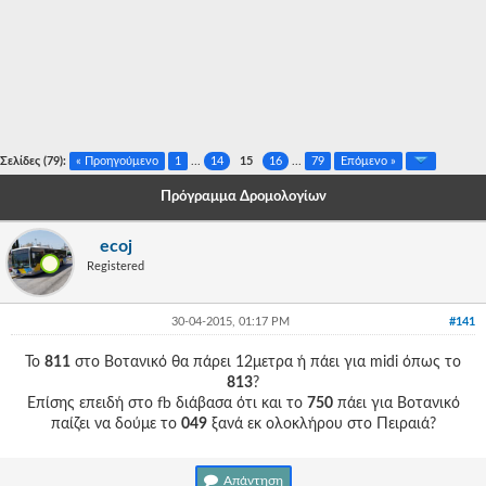
-
-
-
-
Σελίδες (79):
« Προηγούμενο
1
...
14
15
16
...
79
Επόμενο »
-
Πρόγραμμα Δρομολογίων
-
ecoj
-
Registered
-
30-04-2015, 01:17 PM
#141
-
Το
811
στο Βοτανικό θα πάρει 12μετρα ή πάει για midi όπως το
-
813
?
Επίσης επειδή στο fb διάβασα ότι και το
750
πάει για Βοτανικό
-
παίζει να δούμε το
049
ξανά εκ ολοκλήρου στο Πειραιά?
-
Απάντηση