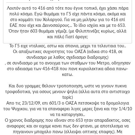
Λοιπόν αυτό το 416 από τότε που έγινε τοπικό, έχει χάσει πάρα
πολύ κόσμο. Εγώ θυμάμαι το Γ5 είχε πάντα κόσμο, ακόμα και
στο κομμάτι του Χολαργού. Για να μη μιλήσω για το 416 επί
ΕΑΣ που είχε και Δεινοσαύρους... Το ίδιο ισχύει και με το 653.
Όταν ήταν 603 θυμάμαι γέμιζε. (με Φιλιππινέζες κυρίως, αλλά
και πάλι) Γιατί άραγε;
Το Γ5 ειχε νταλικες, εστω και σπανια, μεχρι τα τελευταια του..
Οι απαξιωτικες συχνοτητες του ΟΑΣΑ (ειδικα στο 418, σε
συνδιασμο με λαθος σχεδιασμο διαδρομης)
, σε συνδιασμο με το ανοιγμα των σταθμων του Μετρο, οδηγησαν
στο αδειασμα των 416-418 που πανε κυριολεκτικα αδεια πανω-
κατω.
Και δυο γραμμες θελουν τροποποιηση, ωστε να γινουν πυκνα
τροφοδοτικα, για οσους μενουν ψηλα (αλλα αυτα στο αντιστοιχο
topic)
Απο τις 23/12/09, επι 601/3 ο ΟΑΣΑ πετσοκοψε τα δρομολογια
του Ψυχικου, για να τα επαναφερει λιγες μερες ξανα και την 1/4/10
να τα καταργησει..
Ο χρονος διαδρομης που εδιναν στο 653 ηταν απαραδεκτος, οσες
αναφορες και αν ειχαμε κανει πως δεν φτανει, με αποτελεσμα να
πηγαινουν μπαχαλο πανω (ελλειψει οπτικης επαφης). Με