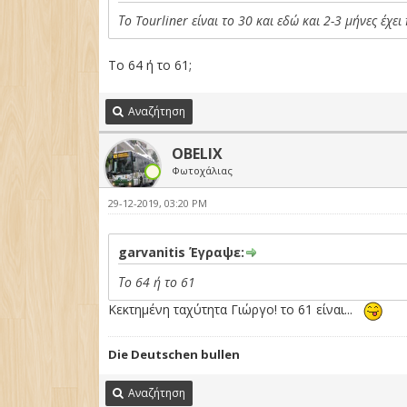
Το Tourliner είναι το 30 και εδώ και 2-3 μήνες έχει
Το 64 ή το 61;
Αναζήτηση
OBELIX
Φωτοχάλιας
29-12-2019, 03:20 PM
garvanitis Έγραψε:
Το 64 ή το 61
Κεκτημένη ταχύτητα Γιώργο! το 61 είναι...
Die Deutschen bullen
Αναζήτηση