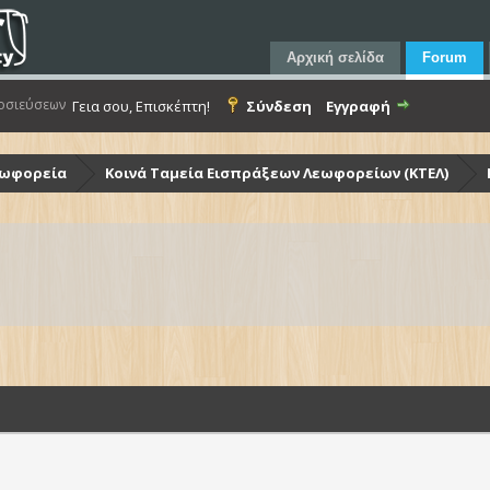
Αρχική σελίδα
Forum
οσιεύσεων
Γεια σου, Επισκέπτη!
Σύνδεση
Εγγραφή
εωφορεία
Κοινά Ταμεία Εισπράξεων Λεωφορείων (ΚΤΕΛ)