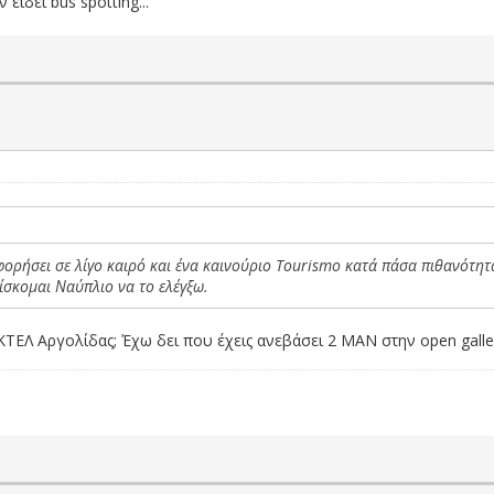
 είδει bus spotting...
ρήσει σε λίγο καιρό και ένα καινούριο Tourismo κατά πάσα πιθανότητ
ρίσκομαι Ναύπλιο να το ελέγξω.
ΤΕΛ Αργολίδας; Έχω δει που έχεις ανεβάσει 2 MAN στην open galler