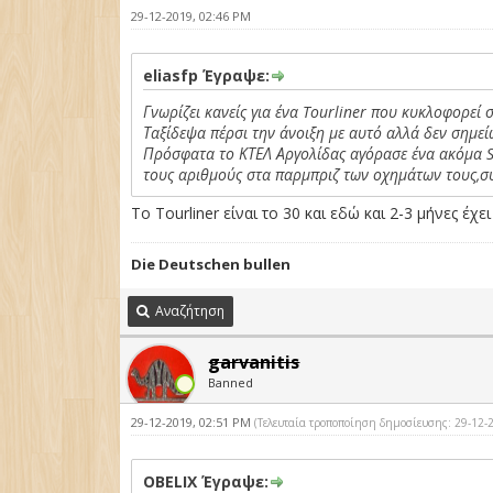
29-12-2019, 02:46 PM
eliasfp Έγραψε:
Γνωρίζει κανείς για ένα Tourliner που κυκλοφορεί 
Ταξίδεψα πέρσι την άνοιξη με αυτό αλλά δεν σημεί
Πρόσφατα το ΚΤΕΛ Αργολίδας αγόρασε ένα ακόμα Spr
τους αριθμούς στα παρμπριζ των οχημάτων τους,συ
Το Tourliner είναι το 30 και εδώ και 2-3 μήνες έχε
Die Deutschen bullen
Αναζήτηση
garvanitis
Banned
29-12-2019, 02:51 PM
(Τελευταία τροποποίηση δημοσίευσης: 29-12
OBELIX Έγραψε: