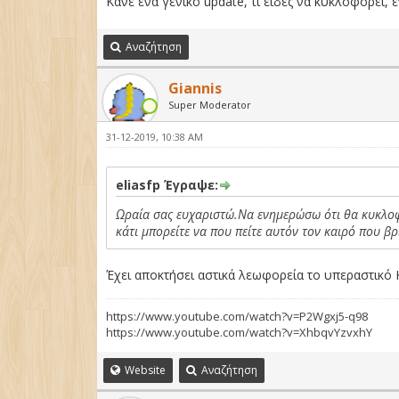
Κάνε ένα γενικό update, τι είδες να κυκλοφορεί, εν
Αναζήτηση
Giannis
Super Moderator
31-12-2019, 10:38 AM
eliasfp Έγραψε:
Ωραία σας ευχαριστώ.Να ενημερώσω ότι θα κυκλοφο
κάτι μπορείτε να που πείτε αυτόν τον καιρό που β
Έχει αποκτήσει αστικά λεωφορεία το υπεραστικό Κ
https://www.youtube.com/watch?v=P2Wgxj5-q98
https://www.youtube.com/watch?v=XhbqvYzvxhY
Website
Αναζήτηση