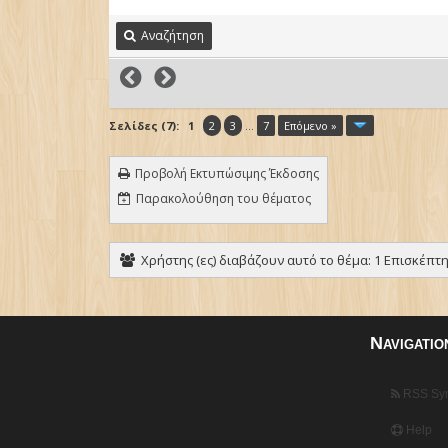
Αναζήτηση
Σελίδες (7):
1
2
3
...
7
Επόμενο »
Προβολή Εκτυπώσιμης Έκδοσης
Παρακολούθηση του θέματος
Χρήστης (ες) διαβάζουν αυτό το θέμα: 1 Επισκέπτης
Navigatio
RSS Syn
Help