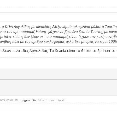
στο ΚΤΕΛ Αργολίδας με πινακίδες Αλεξανδρούπολης;Είναι μάλιστα Tourline
ωσα τον αρ. παρμπρίζ.Επίσης ψάχνω να βρω ένα Scania Touring με πινακ
inter επίσης δεν ξέρω σε ποιο παρμπρίζ είναι. (έχουν την κακή συνήθε
νήθως πάει με τον αριθμό κυκλοφορίας αλλά δεν μπορείς να είσαι 100
ι πλέον πινακίδες Αργολίδας. Το Scania είναι το 64 και το Sprinter το 
-2019, 05:08 PM από
garvanitis
. Edited 1 time in total.)