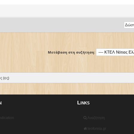
Μετάβαση στη συζήτηση:
 (ες)
n
Links
dication
Αναζήτηση
leoforeia.gr