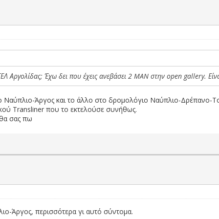
ΕΛ Αργολίδας; Έχω δει που έχεις ανεβάσει 2 MAN στην open gallery. Εί
γιο Ναύπλιο-Άργος και το άλλο στο δρομολόγιο Ναύπλιο-Δρέπανο-Το
ού Transliner που το εκτελούσε συνήθως.
 θα σας πω
πλιο-Άργος, περισσότερα γι αυτό σύντομα.