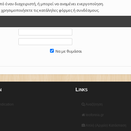
πό έναν διαχειριστή, ή μπορεί να αναμένει ενεργοποίηση.
α χρησιμοποιήσετε τις κατάληλες φόρμες ή συνδέσμους.
Να με θυμάσαι
n
Links
dication
Αναζήτηση
leoforeia.gr
Απλή (Αρχείο) Κατάσταση