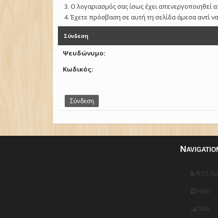
Ο λογαριασμός σας ίσως έχει απενεργοποιηθεί α
Έχετε πρόσβαση σε αυτή τη σελίδα άμεσα αντί ν
Σύνδεση
Ψευδώνυμο:
Κωδικός:
Navigatio
RSS Syn
Help
Stats