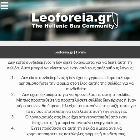
☰
Gallery
Open
Gallery
Leoforeia.gr | Forum
-
Δεν είστε συνδεδεμένος ή δεν έχετε δικαιώματα για να δείτε αυτή τη
σελίδα. Αυτό μπορεί να γίνεται για έναν από τους ακόλουθους λόγους:
-
Δεν είστε συνδεδεμένος ή δεν έχετε εγγραφεί. Παρακαλούμε
-
χρησιμοποιήστε την φόρμα στο τέλος αυτής της σελίδας για να
συνδεθείτε.
-
Δεν έχετε δικαιώματα για να προσπελάσετε αυτή τη σελίδα.
Μήπως προσπαθείτε να προσπελάσετε σελίδες διαχείρισης ή έναν
-
πόρο που δεν θα έπρεπε; Ελέγξτε τους κανόνες της συζήτησης για
το αν σας επιτρέπεται να εκτελέσετε αυτή την ενέργεια.
-
Ο λογαριασμός σας ίσως έχει απενεργοποιηθεί από έναν
διαχειριστή, ή μπορεί να αναμένει ενεργοποίηση.
-
Έχετε πρόσβαση σε αυτή τη σελίδα άμεσα αντί να
χρησιμοποιήσετε τις κατάληλες φόρμες ή συνδέσμους.
-