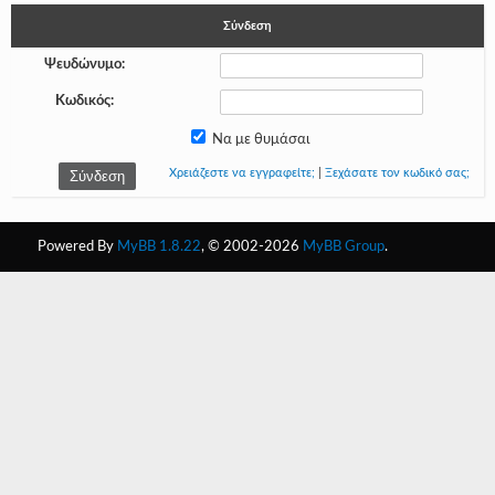
Σύνδεση
-
Ψευδώνυμο:
-
Κωδικός:
-
Να με θυμάσαι
-
Χρειάζεστε να εγγραφείτε;
|
Ξεχάσατε τον κωδικό σας;
-
-
Powered By
MyBB 1.8.22
, © 2002-2026
MyBB Group
.
-
-
-
-
-
-