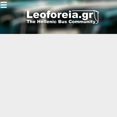
☰
Gallery
Open
Gallery
-
-
-
-
-
-
-
-